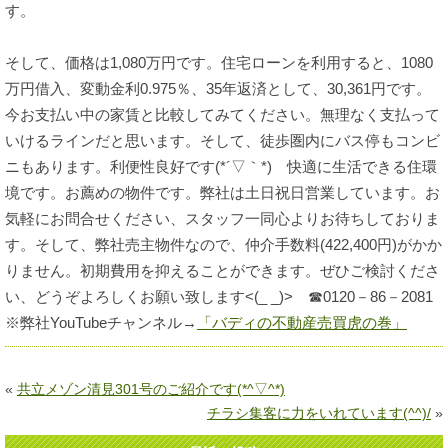
す。
そして、価格は1,080万円です。住宅ローンを利用すると、1080
万円借入、変動金利0.975％、35年返済として、30,361円です。
今お支払い中の家賃と比較してみてください。無理なく支払って
いけるラインだと思います。そして、徒歩圏内にバス停もコンビ
ニもあります。利便性良好です(*´▽｀*) 快適に生活できる住環
境です。お薦めの物件です。弊社は土日祝日営業しています。お
気軽にお問合せください、スタッフ一同心よりお待ちしておりま
す。そして、弊社売主物件なので、仲介手数料(422,400円)がかか
りません。初期費用を抑えることができます。ぜひご検討くださ
い、どうぞよろしくお願い致します<(_ _)> ☎0120－86－2081
※弊社YouTubeチャンネル→
「バディの不動産売買虎の巻」
«
共立メゾン清見301号のご紹介です(*^▽^*)
チラシ集客に力をいれています(^^)/
»