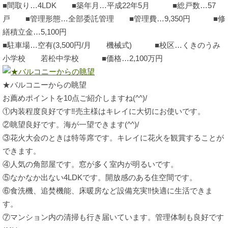
■間取り…4LDK ■築年月…平成22年5月 ■総戸数…57
戸 ■管理形態…全部委託管理 ■管理費…9,350円 ■修
繕積立金…5,100円
■駐車場…空有(3,500円/月 機械式) ■校区…くきのうみ
小学校 若松中学校 ■価格…2,100万円
★バルコニーからの眺望
お薦めポイントを10点ご紹介しますね(^^)/
①内装程度良好です‼売主様はキレイに大切にお使いです。
②眺望良好です。海が一望できます(^^)/
③花火大会のときは特等席です。キレイに花火を観賞することが
できます。
④人気の角部屋です。窓が多く室内が明るいです。
⑤なかなか出ない4LDKです。開放感のある住空間です。
⑥食洗機、追焚機能、床暖房など設備充実‼快適に生活できま
す。
⑦マンション内の清掃も行き届いています。管理体制も良好です