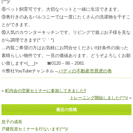
(^^)/
⑧ペット飼育可です。大切なペットと一緒に生活できます。
⑨奥行きのあるバルコニーでは一度にたくさんの洗濯物を干すこ
とができます。
⑩人気のカウンターキッチンです。リビングで遊ぶお子様を見な
がら調理できます(*´▽｀*)
…内覧ご希望の方はお気軽にお問合せください‼好条件の揃った
素晴らしい物件です。一見の価値あります、どうぞよろしくお願
い致します<(_ _)> ☎0120－86－2081
※弊社YouTubeチャンネル→
バディの不動産売買虎の巻
«
町内会の空家セミナーに参加してきました‼
トレーニング開始しました(^^)/
»
最近の投稿
息子の成長
戸建投資セミナーを行ないます(^^)/