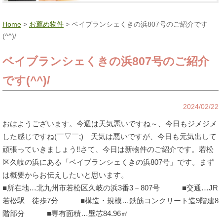
Home
>
お薦め物件
> ベイブランシェくきの浜807号のご紹介です
(^^)/
ベイブランシェくきの浜807号のご紹介
です(^^)/
2024/02/22
おはようございます。今週は天気悪いですね～、今日もジメジメ
した感じですね(￣▽￣;) 天気は悪いですが、今日も元気出して
頑張っていきましょう‼さて、今日は新物件のご紹介です。若松
区久岐の浜にある「ベイブランシェくきの浜807号」です。まず
は概要からお伝えしたいと思います。
■所在地…北九州市若松区久岐の浜3番3－807号 ■交通…JR
若松駅 徒歩7分 ■構造・規模…鉄筋コンクリート造9階建8
階部分 ■専有面積…壁芯84.96㎡