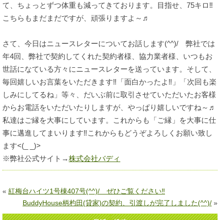
て、ちょっとずつ体重も減ってきております。目指せ、75キロ‼
こちらもまだまだですが、頑張りますよ～♬
さて、今日はニュースレターについてお話します(^^)/ 弊社では
年4回、弊社で契約してくれた契約者様、協力業者様、いつもお
世話になている方々にニュースレターを送っています。そして、
毎回嬉しいお言葉をいただきます‼「面白かったよ‼」「次回も楽
しみにしてるね」等々、だいぶ前に取引させていただいたお客様
からお電話をいただいたりしますが、やっぱり嬉しいですね～♬
私達はご縁を大事にしています。これからも「ご縁」を大事に仕
事に邁進してまいります‼これからもどうぞよろしくお願い致し
ます<(_ _)>
※弊社公式サイト→
株式会社バディ
«
紅梅台ハイツ1号棟407号(^^)/ ぜひご覧ください‼
BuddyHouse柄杓田(貸家)の契約、引渡しが完了しました(^^)/
»