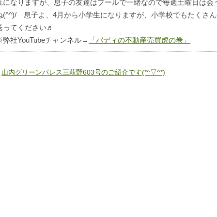
れになりますが、息子の友達はプールで一緒なので毎週土曜日は会
ね(^^)/ 息子よ、4月から小学生になりますが、小学校でもたく
送ってください♬
※弊社YouTubeチャンネル→
「バディの不動産売買虎の巻」
«
山内グリーンパレス三萩野603号のご紹介です(*^▽^*)