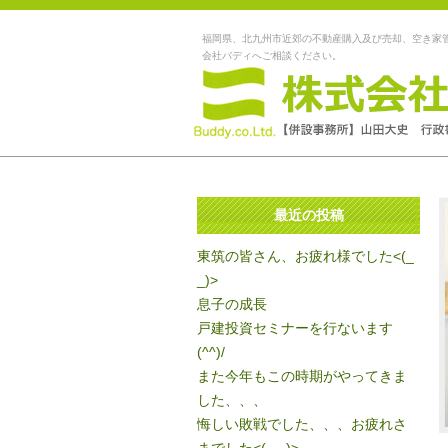
福岡県、北九州市近郊の不動産購入及び売却、空き家
会社バディへご相談ください。
最近の投稿
東筑の皆さん、お疲れ様でした<(_
_)>
息子の成長
戸建投資セミナーを行ないます
(^^)/
また今年もこの時期がやってきま
した、、、
悔しい敗戦でした、、、お疲れさ