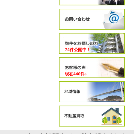
74件公開中！
現在
440
件♪