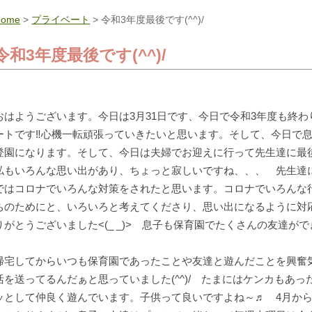
Home
>
プライベート
> 令和3年度最後です(^^)/
令和3年度最後です(^^)/
おはようございます。今日は3月31日です、今日で令和3年度も終
ートです‼心機一転頑張っていきたいと思います。そして、今日で
登園になります。そして、今日は夫婦でお迎えに行って先生達に最
私もいろんな思い出があり、ちょっと寂しいですね、、、 先生達
ではコロナでいろんな対策をされたと思います。コロナでいろんな
ちのためにと、いろいろと考えてくださり、思い出になるように対
りがとうございました<(_ _)> 息子も保育園でたくさんの友達が
帰宅してからいつも保育園であったことや友達と遊んだことを興奮
活を送ってるんだぁと思っていました(^^)/ たまにはケンカもあ
ッとして仲良く遊んでいます。子供って良いですよね～♬ 4月か