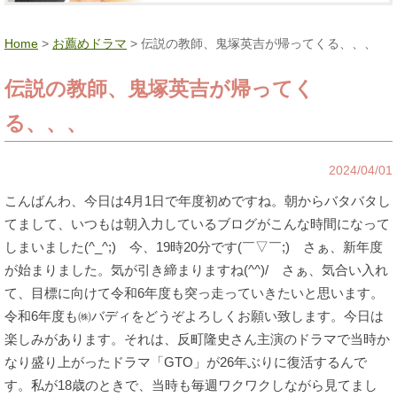
Home
>
お薦めドラマ
> 伝説の教師、鬼塚英吉が帰ってくる、、、
伝説の教師、鬼塚英吉が帰ってく
る、、、
2024/04/01
こんばんわ、今日は4月1日で年度初めですね。朝からバタバタし
てまして、いつもは朝入力しているブログがこんな時間になって
しまいました(^_^;) 今、19時20分です(￣▽￣;) さぁ、新年度
が始まりました。気が引き締まりますね(^^)/ さぁ、気合い入れ
て、目標に向けて令和6年度も突っ走っていきたいと思います。
令和6年度も㈱バディをどうぞよろしくお願い致します。今日は
楽しみがあります。それは、反町隆史さん主演のドラマで当時か
なり盛り上がったドラマ「GTO」が26年ぶりに復活するんで
す。私が18歳のときで、当時も毎週ワクワクしながら見てまし