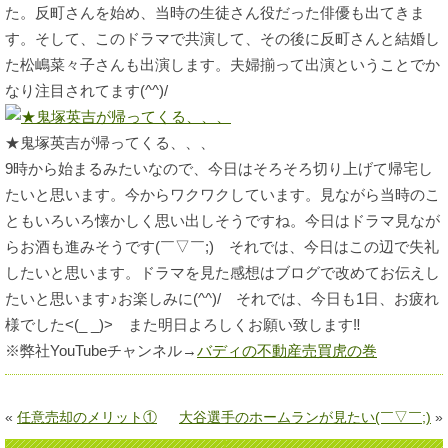
た。反町さんを始め、当時の生徒さん役だった俳優も出てきま
す。そして、このドラマで共演して、その後に反町さんと結婚し
た松嶋菜々子さんも出演します。夫婦揃って出演ということでか
なり注目されてます(^^)/
★鬼塚英吉が帰ってくる、、、
9時から始まるみたいなので、今日はそろそろ切り上げて帰宅し
たいと思います。今からワクワクしています。見ながら当時のこ
ともいろいろ懐かしく思い出しそうですね。今日はドラマ見なが
らお酒も進みそうです(￣▽￣;) それでは、今日はこの辺で失礼
したいと思います。ドラマを見た感想はブログで改めてお伝えし
たいと思います♪お楽しみに(^^)/ それでは、今日も1日、お疲れ
様でした<(_ _)> また明日よろしくお願い致します‼
※弊社YouTubeチャンネル→
バディの不動産売買虎の巻
«
任意売却のメリット①
大谷選手のホームランが見たい(￣▽￣;)
»