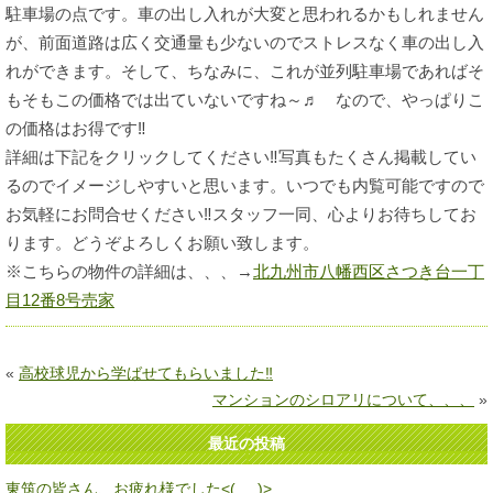
駐車場の点です。車の出し入れが大変と思われるかもしれません
が、前面道路は広く交通量も少ないのでストレスなく車の出し入
れができます。そして、ちなみに、これが並列駐車場であればそ
もそもこの価格では出ていないですね～♬ なので、やっぱりこ
の価格はお得です‼
詳細は下記をクリックしてください‼写真もたくさん掲載してい
るのでイメージしやすいと思います。いつでも内覧可能ですので
お気軽にお問合せください‼スタッフ一同、心よりお待ちしてお
ります。どうぞよろしくお願い致します。
※こちらの物件の詳細は、、、→
北九州市八幡西区さつき台一丁
目12番8号売家
«
高校球児から学ばせてもらいました‼
マンションのシロアリについて、、、
»
最近の投稿
東筑の皆さん、お疲れ様でした<(_ _)>