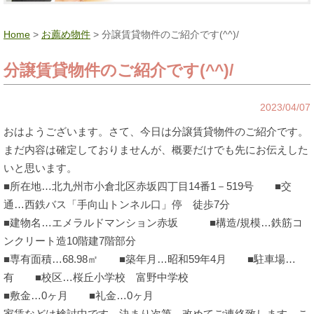
Home
>
お薦め物件
> 分譲賃貸物件のご紹介です(^^)/
分譲賃貸物件のご紹介です(^^)/
2023/04/07
おはようございます。さて、今日は分譲賃貸物件のご紹介です。
まだ内容は確定しておりませんが、概要だけでも先にお伝えした
いと思います。
■所在地…北九州市小倉北区赤坂四丁目14番1－519号 ■交
通…西鉄バス「手向山トンネル口」停 徒歩7分
■建物名…エメラルドマンション赤坂 ■構造/規模…鉄筋コ
ンクリート造10階建7階部分
■専有面積…68.98㎡ ■築年月…昭和59年4月 ■駐車場…
有 ■校区…桜丘小学校 富野中学校
■敷金…0ヶ月 ■礼金…0ヶ月
家賃などは検討中です。決まり次第、改めてご連絡致します。こ