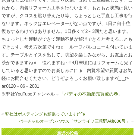
れから、内装リフォーム工事を行ないます。もともと状態は良い
ですが、クロスを貼り替えたり等、ちょっとした手直し工事を行
ないます。ネックはエレベーターがない点ですが、1日に何十往
復もするわけではありません。1日多くて2～3回だと思います。
ちょっとした運動ができて運動不足が解消できると考えることも
できます、考え方次第ですね♬ ルーフバルコニーも付いていま
す。テーブルとイスを出して、眺望を楽しみながら、お友達とお
茶ができますね♬ 憧れますね～‼4月末頃にはリフォームも完了
していると思いますのでお楽しみに(^^)/ 内覧希望や質問はお気
軽にお問合せください、どうぞよろしくお願い致します<(_ _)>
☎0120－86－2081
※弊社YouTubeチャンネル→
「バディの不動産売買虎の巻」
«
弊社はポスティングも頑張っています(^^)/
バーチャルオープンハウス「サンライフ三萩野A棟606号」
»
最近の投稿