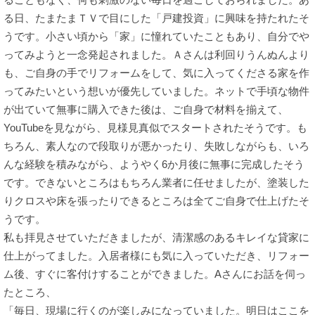
る日、たまたまＴＶで目にした「戸建投資」に興味を持たれたそ
うです。小さい頃から「家」に憧れていたこともあり、自分でや
ってみようと一念発起されました。Ａさんは利回りうんぬんより
も、ご自身の手でリフォームをして、気に入ってくださる家を作
ってみたいという想いが優先していました。ネットで手頃な物件
が出ていて無事に購入できた後は、ご自身で材料を揃えて、
YouTubeを見ながら、見様見真似でスタートされたそうです。も
ちろん、素人なので段取りが悪かったり、失敗しながらも、いろ
んな経験を積みながら、ようやく6か月後に無事に完成したそう
です。できないところはもちろん業者に任せましたが、塗装した
りクロスや床を張ったりできるところは全てご自身で仕上げたそ
うです。
私も拝見させていただきましたが、清潔感のあるキレイな貸家に
仕上がってました。入居者様にも気に入っていただき、リフォー
ム後、すぐに客付けすることができました。Aさんにお話を伺っ
たところ、
「毎日、現場に行くのが楽しみになっていました。明日はここを