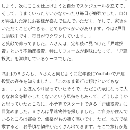
しよう、次にここを仕上げようと自分でスケジュールを立てて、
そして、うまくいったりいかなかったり毎日が勉強でした。自分
が再生した家にお客様が喜んで住んでいただく、そして、家賃を
いただくことができる、とてもやりがいがあります。今は2戸目
に挑戦中です。毎日がワクワクしています。」
と笑顔で仰ってました。Ａさんは、定年後に見つけた「戸建投
資」という不動産投資、特にリフォームが趣味になって、「戸建
投資」を満喫しているケースでした。
2組目のＢさんも、Ａさんと同じように定年後にYouTubeで戸建
投資の存在を知りました。「このまま銀行に預けといてもな
ぁ、、、」とぼんやり思っていたそうで、ただこの歳になって大
きなお金を動かしたくないという気持ちもあって、どうしようか
と思っていたところに、小予算でスタートできる「戸建投資」に
目覚めました。Ｂさんは早速物件を探しました。ご自身が住んで
いるところは都会で、価格がもの凄く高いです。ただ、地方で検
索すると、お手頃な物件がたくさん出てきます。そこで旅行が趣