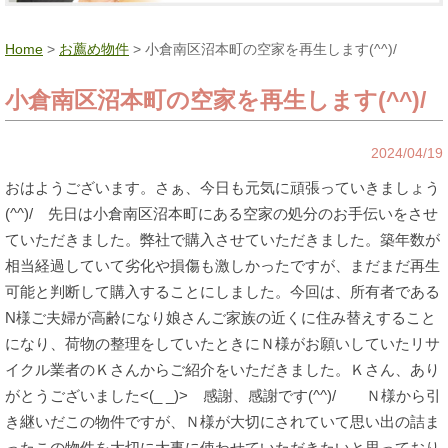
Home
>
お薦め物件
> 小倉南区沼本町の空家を再生します(^^)/
小倉南区沼本町の空家を再生します(^^)/
2024/04/19
おはようございます。さぁ、今日も元気に頑張っていきましょう
(^^)/ 先日は小倉南区沼本町にある空家の処分のお手伝いをさせ
ていただきました。弊社で購入させていただきました。築年数が
相当経過していて劣化や損傷も激しかったですが、まだまだ再生
可能と判断して購入することにしました。今回は、所有者である
N様ご夫婦が高齢になり娘さんご家族の近くに住み替えすること
になり、荷物の整理をしていたときにＮ様がお願いしていたリサ
イクル業者のＫさんからご紹介をいただきました。Ｋさん、あり
がとうございました<(_ _)> 感謝、感謝です(^^)/ Ｎ様から引
き継いだこの物件ですが、Ｎ様が大切にされていて思い出の詰ま
ったこの物件を大切に大事に使わせていただきたいと思っており