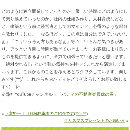
どのように独立開業していったのか、厳しい時期にどのようにし
て乗り越えていったのか、社内の仕組み作り、人材育成などな
ど、建築という前に経営者としてのマインド、心得のような部分
を教わりました。「なるほど～、この点は自分はできていないな
ぁ」「こういう考え方もあるなぁ」等々、いろんな気づきがあ
り、アッという間に時間が過ぎていきました。お客様により良い
ものを提供できるように、全力で頑張っていきたいと思います。
「絶対やれる‼」という強い気持ちを持ってこれから邁進してま
いります。これからのことを考えるとワクワクしています、楽し
みです(^^)/ これからも㈱バディをどうぞよろしくお願い致しま
す<(_ _)>
※弊社YouTubeチャンネル→
「バディの不動産売買虎の巻」
«
下富野一丁目月極駐車場のご紹介です(*^▽^*)
クリスマスプレゼントのお願い♬
»