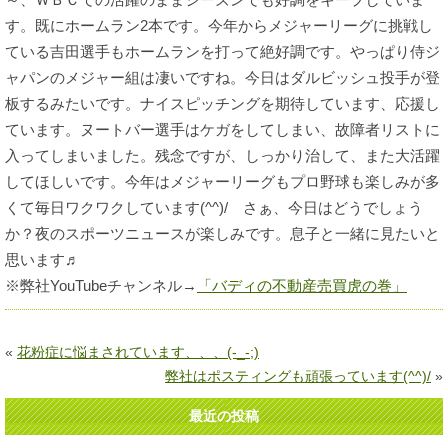
す。既にホームラン2本です。今年からメジャーリーグに挑戦し
ている吉田選手もホームランを打って絶好調です。やっぱり侍ジ
ャパンのメジャー組は凄いですね。今日はダルビッシュ投手が登
板するみたいです。ナイスピッチングを期待しています、応援し
ています。ヌートバー選手はケガをしてしまい、故障者リストに
入ってしまいました。残念ですが、しっかり治して、また大活躍
してほしいです。今年はメジャーリーグもプロ野球も楽しみが多
くて毎日ワクワクしています(^^)/ さぁ、今日はどうでしょう
か？夜のスポーツニュースが楽しみです。息子と一緒に見たいと
思います♬
※弊社YouTubeチャンネル→
「バディの不動産売買虎の巻」
«
花粉症に悩まされています、、、(-_-;)
弊社はポスティングも頑張っています(^^)/
»
最近の投稿