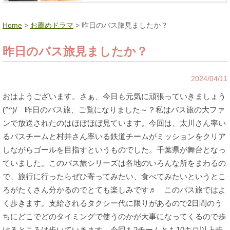
Home
>
お薦めドラマ
> 昨日のバス旅見ましたか？
昨日のバス旅見ましたか？
2024/04/11
おはようございます。さぁ、今日も元気に頑張っていきましょう
(^^)/ 昨日のバス旅、ご覧になりました～？私はバス旅の大ファ
ンで放送されたのはほぼほぼ見ています。今回は、太川さん率い
るバスチームと村井さん率いる鉄道チームがミッションをクリア
しながらゴールを目指すというものでした。千葉県が舞台となっ
ていました。このバス旅シリーズは各地のいろんな所をまわるの
で、旅行に行ったらぜひ寄ってみたい、食べてみたいというとこ
ろがたくさん分かるのでとても楽しみです♬ このバス旅ではよ
く歩きます。支給されるタクシー代に限りがあるので2日間のう
ちにどこでどのタイミングで使うのかが大事になってくるので歩
けるところは歩いていきます。今回も2チームとも10キロ以上歩