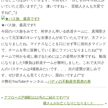
いていたと思います(^_^;) 凄いですね～、芸能人さんも大変で
すね(^_^;)
★バス旅、最高です‼
今回のバス旅をみてて、村井さん率いる鉄道チームに、真飛聖さ
んって元宝塚のキレイな女優さんが出ていたんですが、大ファン
になりましたね。マイナスなことを口にせず常に前向きマインド
で、チームを常に鼓舞していく姿にファンになりましたね(^^)/
チームで何かを成し遂げるためにはこの姿勢が大事ですね、勉強
になりました‼勝負は鉄道チームが勝利しました。これで太川さ
んのバスチームは4連敗みたいです、、、次の逆襲が楽しみで
す。ぜひ皆さんも見てください、面白いですよ(^^)/
※弊社YouTubeチャンネル→
バディの不動産売買虎の巻
«
アプローズ戸畑駅1111号のご紹介です(^^)/
曙さんがお亡くなりになりました、、、
»