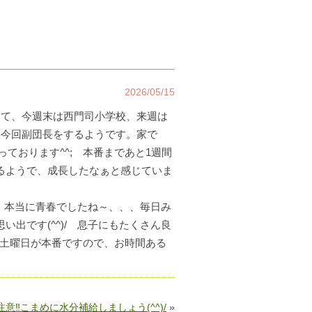
2026/05/15
さて、今週末は西門司小学校、来週は
、今回副団長をするようです。家で
ております^^; 本番まであと1週間
るようで、成長したなぁと感じていま
、、本当に青春でしたね～、、、毎日み
出です(^^)/ 息子にもたくさん良
の土曜日が本番ですので、お時間ある
意‼こまめに水分補給しましょう(^^)/
»