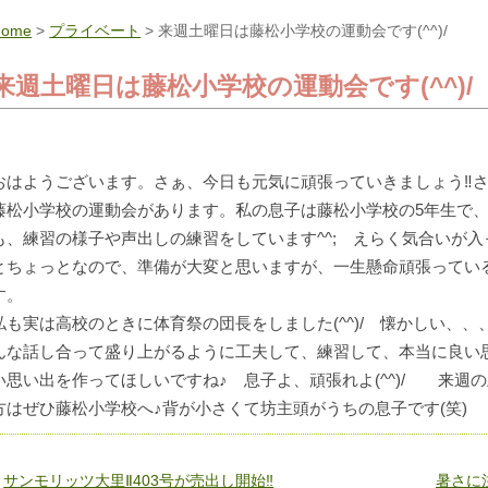
Home
>
プライベート
> 来週土曜日は藤松小学校の運動会です(^^)/
来週土曜日は藤松小学校の運動会です(^^)/
おはようございます。さぁ、今日も元気に頑張っていきましょう‼
藤松小学校の運動会があります。私の息子は藤松小学校の5年生で
も、練習の様子や声出しの練習をしています^^; えらく気合いが入っ
とちょっとなので、準備が大変と思いますが、一生懸命頑張ってい
す。
私も実は高校のときに体育祭の団長をしました(^^)/ 懐かしい、
んな話し合って盛り上がるように工夫して、練習して、本当に良い思い
い思い出を作ってほしいですね♪ 息子よ、頑張れよ(^^)/ 来週
方はぜひ藤松小学校へ♪背が小さくて坊主頭がうちの息子です(笑)
«
サンモリッツ大里Ⅱ403号が売出し開始‼
暑さに注