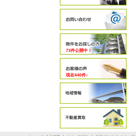
73件公開中！
現在
440
件♪