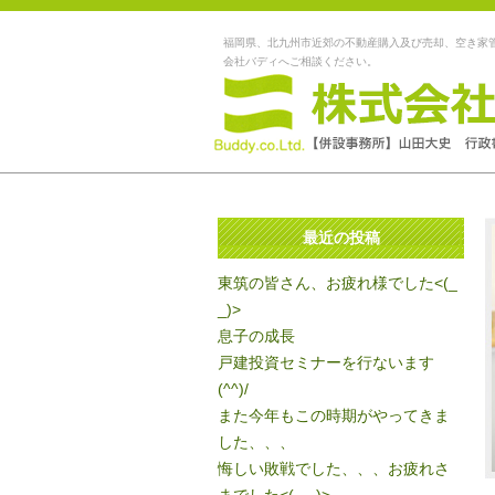
福岡県、北九州市近郊の不動産購入及び売却、空き家
会社バディへご相談ください。
最近の投稿
東筑の皆さん、お疲れ様でした<(_
_)>
息子の成長
戸建投資セミナーを行ないます
(^^)/
また今年もこの時期がやってきま
した、、、
悔しい敗戦でした、、、お疲れさ