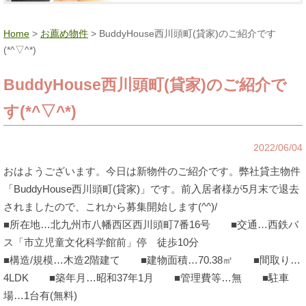
Home
>
お薦め物件
> BuddyHouse西川頭町(貸家)のご紹介です
(*^▽^*)
BuddyHouse西川頭町(貸家)のご紹介で
す(*^▽^*)
2022/06/04
おはようございます。今日は新物件のご紹介です。弊社貸主物件
「BuddyHouse西川頭町(貸家)」です。前入居者様が5月末で退去
されましたので、これから募集開始します(^^)/
■所在地…北九州市八幡西区西川頭町7番16号 ■交通…西鉄バ
ス「市立児童文化科学館前」停 徒歩10分
■構造/規模…木造2階建て ■建物面積…70.38㎡ ■間取り…
4LDK ■築年月…昭和37年1月 ■管理費等…無 ■駐車
場…1台有(無料)