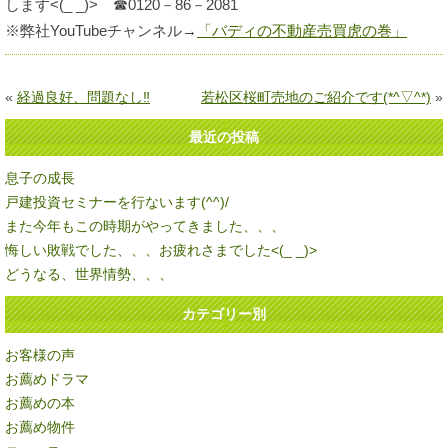
します<(_ _)> ☎0120－86－2081
※弊社YouTubeチャンネル→
「バディの不動産売買虎の巻」
«
経過良好、問題なし‼
若松区桜町売地のご紹介です(*^▽^*)
»
最近の投稿
息子の成長
戸建投資セミナーを行ないます(^^)/
また今年もこの時期がやってきました、、、
悔しい敗戦でした、、、お疲れさまでした<(_ _)>
どうなる、世界情勢、、、
カテゴリー別
お客様の声
お薦めドラマ
お薦めの本
お薦め物件