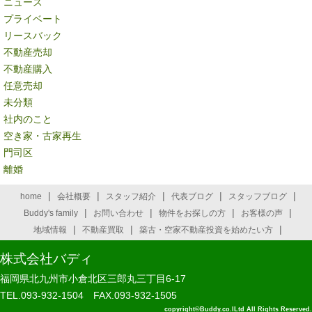
ニュース
プライベート
リースバック
不動産売却
不動産購入
任意売却
未分類
社内のこと
空き家・古家再生
門司区
離婚
|
|
|
|
|
home
会社概要
スタッフ紹介
代表ブログ
スタッフブログ
|
|
|
|
Buddy's family
お問い合わせ
物件をお探しの方
お客様の声
|
|
|
地域情報
不動産買取
築古・空家不動産投資を始めたい方
株式会社バディ
福岡県北九州市小倉北区三郎丸三丁目6-17
TEL.093-932-1504 FAX.093-932-1505
copyright©Buddy.co.lLtd All Rights Reserved.