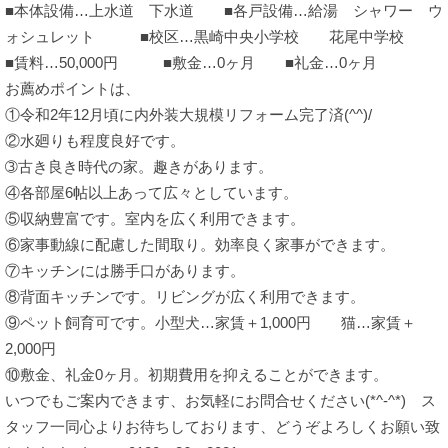
■本体設備…上水道 下水道 ■各戸設備…給湯 シャワー ウ
ォシュレット ■校区…黒崎中央小学校 花尾中学校
■賃料…50,000円 ■敷金…0ヶ月 ■礼金…0ヶ月
お薦めポイントは、
①令和2年12月頃に内外装大規模リフォーム完了済(^^)/
②水廻りも程度良好です。
➂古き良き時代の家。趣きがあります。
④各部屋6帖以上あって広々としています。
⑤収納豊富です。室内を広く利用できます。
⑥家事動線に配慮した間取り。効率良く家事ができます。
⑦キッチンには勝手口があります。
⑧背面キッチンです。リビングが広く利用できます。
⑨ペット飼育可です。小型犬…家賃＋1,000円 猫…家賃＋
2,000円
⑩敷金、礼金0ヶ月。初期費用を抑えることができます。
いつでもご案内できます、お気軽にお問合せください(*^-^*) ス
タッフ一同心よりお待ちしております、どうぞよろしくお願い致