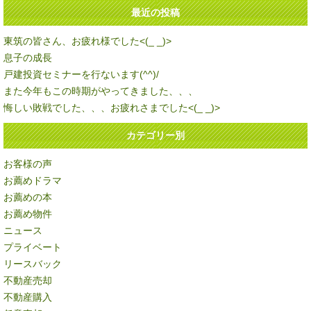
最近の投稿
東筑の皆さん、お疲れ様でした<(_ _)>
息子の成長
戸建投資セミナーを行ないます(^^)/
また今年もこの時期がやってきました、、、
悔しい敗戦でした、、、お疲れさまでした<(_ _)>
カテゴリー別
お客様の声
お薦めドラマ
お薦めの本
お薦め物件
ニュース
プライベート
リースバック
不動産売却
不動産購入