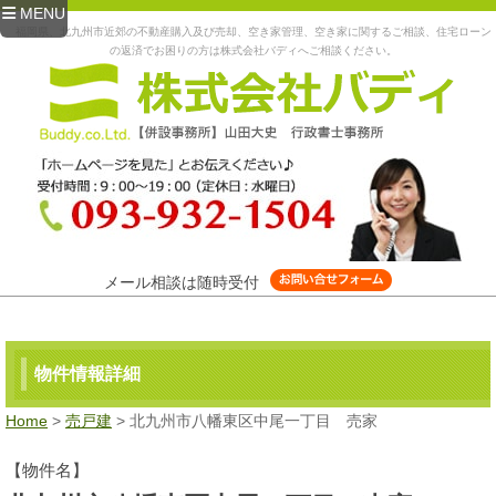
MENU
福岡県、北九州市近郊の不動産購入及び売却、空き家管理、空き家に関するご相談、住宅ローン
の返済でお困りの方は株式会社バディへご相談ください。
メール相談は随時受付
物件情報詳細
Home
>
売戸建
> 北九州市八幡東区中尾一丁目 売家
【物件名】