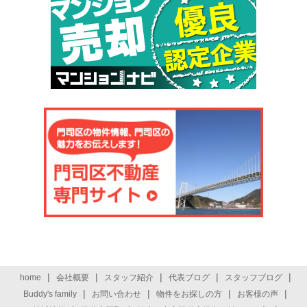
お客さまが希望されるサービスを行なうために当社が業務を
委託する業者に対して開示する場合 法令に基づき開示すること
が必要である場合
個人情報の安全対策
当社は、個人情報の正確性及び安全性確保のために、セキュ
リティに万全の対策を講じています。
ご本人の照会
お客さまがご本人の個人情報の照会・修正・削除などをご希
望される場合には、ご本人であることを確認の上、対応させて
いただきます。
法令、規範の遵守と見直し
当社は、保有する個人情報に関して適用される日本の法令、
その他規範を遵守するとともに、本ポリ シーの内容を適宜見直
し、その改善に努めます。
|
|
|
|
|
home
会社概要
スタッフ紹介
代表ブログ
スタッフブログ
|
|
|
|
Buddy's family
お問い合わせ
物件をお探しの方
お客様の声
お問い合せ