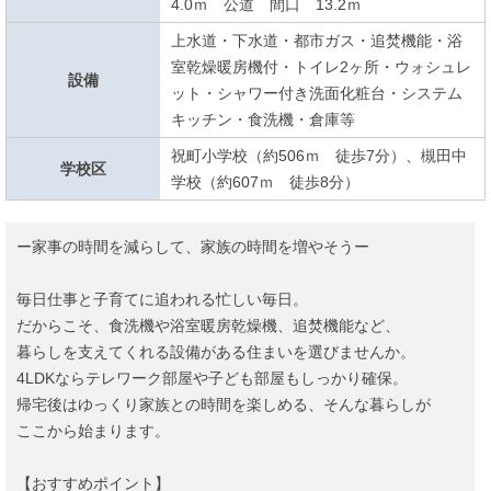
4.0ｍ 公道 間口 13.2ｍ
上水道・下水道・都市ガス・追焚機能・浴
室乾燥暖房機付・トイレ2ヶ所・ウォシュレ
設備
ット・シャワー付き洗面化粧台・システム
キッチン・食洗機・倉庫等
祝町小学校（約506ｍ 徒歩7分）、槻田中
学校区
学校（約607ｍ 徒歩8分）
ー家事の時間を減らして、家族の時間を増やそうー
毎日仕事と子育てに追われる忙しい毎日。
だからこそ、食洗機や浴室暖房乾燥機、追焚機能など、
暮らしを支えてくれる設備がある住まいを選びませんか。
4LDKならテレワーク部屋や子ども部屋もしっかり確保。
帰宅後はゆっくり家族との時間を楽しめる、そんな暮らしが
ここから始まります。
【おすすめポイント】