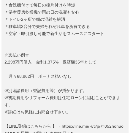
＊食洗機付きで毎日の後片付けを時短
＊浴室暖房乾燥機で雨の日の洗濯も安心
＊トイレ2ヶ所で朝の混雑を解消
＊駐車場2台分で夫婦それぞれ車を所有できる
＊空家・即引渡し可能で新生活をスムーズにスタート
☆支払い例☆
2,298万円借入 金利1.375% 返済額35年として
月々68,962円 ボーナス払いなし
※別途諸費用（登記費用等）が掛かります。
※初期費用やリフォーム費用は住宅ローンに組むことができま
す。
※詳細はお気軽にお問合せ下さい。
【LINE登録はこちらから 】→ https://line.me/R/ti/p/@852hohuo