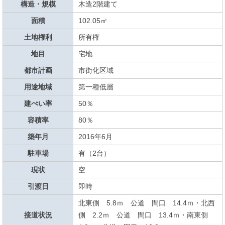
構造・規模
木造2階建て
面積
102.05㎡
土地権利
所有権
地目
宅地
都市計画
市街化区域
用途地域
第一種低層
建ぺい率
50％
容積率
80％
築年月
2016年6月
駐車場
有（2台）
現状
空
引渡日
即時
北東側 5.8ｍ 公道 間口 14.4ｍ・北西
接道状況
側 2.2ｍ 公道 間口 13.4ｍ・南東側