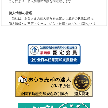
ことにより、個人情報の保護を推進致します。
個人情報の管理
当社は、お客さまの個人情報を正確かつ最新の状態に保ち、
個人情報への不正アクセス・紛失・破損・改ざん・漏洩などを
防止するため、セキュリティシステムの維持・管理体制の整
備・社員教育の徹底等の必要な措置を講じ、安全対策を実施し
個人情報の厳重な管理を行ないます。
個人情報の利用目的
お客さまからお預かりした個人情報は、当社からのご連絡や
業務のご案内やご質問に対する回答として、電子メールや資料
のご送付に利用いたします。
個人情報の第三者への開示・提供の禁止
当社は、お客さまよりお預かりした個人情報を適切に管理
し、次のいずれかに該当する場合を除き、個人情報を第三者に
開示いたしません。
お客さまの同意がある場合