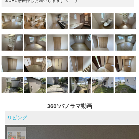
※URLを長押しお願いします(*´▽｀*)
360°パノラマ動画