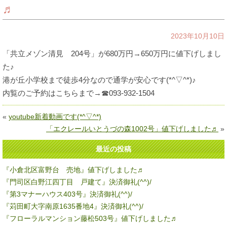
♬
2023年10月10日
「共立メゾン清見 204号」が680万円→650万円に値下げしまし
た♪
港が丘小学校まで徒歩4分なので通学が安心です(*^▽^*)♪
内覧のご予約はこちらまで→☎093-932-1504
«
youtube新着動画です(*^▽^*)
「エクレールいとうづの森1002号」値下げしました♬
»
最近の投稿
『小倉北区富野台 売地』値下げしました♬
『門司区白野江四丁目 戸建て』決済御礼(^^)/
『第3マナーハウス403号』決済御礼(^^)/
『苅田町大字南原1635番地4』決済御礼(^^)/
『フローラルマンション藤松503号』値下げしました♬