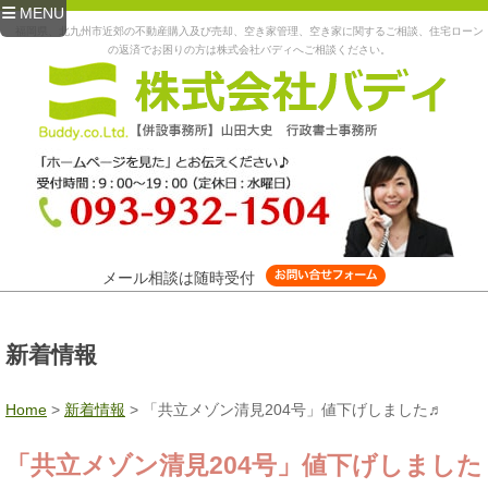
MENU
福岡県、北九州市近郊の不動産購入及び売却、空き家管理、空き家に関するご相談、住宅ローン
の返済でお困りの方は株式会社バディへご相談ください。
メール相談は随時受付
新着情報
Home
>
新着情報
>
「共立メゾン清見204号」値下げしました♬
「共立メゾン清見204号」値下げしました