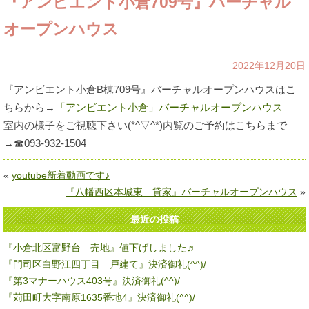
『アンビエント小倉709号』バーチャル
オープンハウス
2022年12月20日
『アンビエント小倉B棟709号』バーチャルオープンハウスはこ
ちらから→
「アンビエント小倉」バーチャルオープンハウス
室内の様子をご視聴下さい(*^▽^*)内覧のご予約はこちらまで
→☎093-932-1504
«
youtube新着動画です♪
『八幡西区本城東 貸家』バーチャルオープンハウス
»
最近の投稿
『小倉北区富野台 売地』値下げしました♬
『門司区白野江四丁目 戸建て』決済御礼(^^)/
『第3マナーハウス403号』決済御礼(^^)/
『苅田町大字南原1635番地4』決済御礼(^^)/