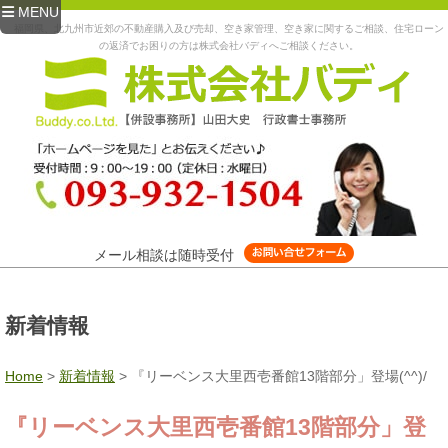
MENU
福岡県、北九州市近郊の不動産購入及び売却、空き家管理、空き家に関するご相談、住宅ローン
の返済でお困りの方は株式会社バディへご相談ください。
メール相談は随時受付
新着情報
Home
>
新着情報
>
『リーベンス大里西壱番館13階部分」登場(^^)/
『リーベンス大里西壱番館13階部分」登