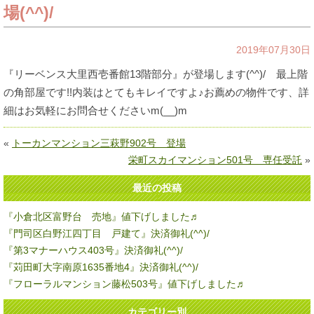
場(^^)/
2019年07月30日
『リーベンス大里西壱番館13階部分』が登場します(^^)/ 最上階
の角部屋です!!内装はとてもキレイですよ♪お薦めの物件です、詳
細はお気軽にお問合せくださいm(__)m
«
トーカンマンション三萩野902号 登場
栄町スカイマンション501号 専任受託
»
最近の投稿
『小倉北区富野台 売地』値下げしました♬
『門司区白野江四丁目 戸建て』決済御礼(^^)/
『第3マナーハウス403号』決済御礼(^^)/
『苅田町大字南原1635番地4』決済御礼(^^)/
『フローラルマンション藤松503号』値下げしました♬
カテゴリー別