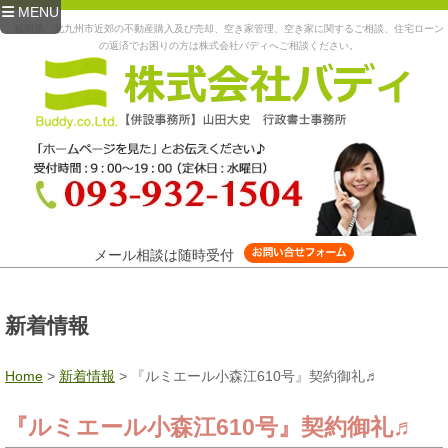
MENU
福岡県、北九州市近郊の不動産購入及び売却、空き家管理、空き家に関するご相談、住宅ローン
の返済でお困りの方は株式会社バディへご相談ください。
メール相談は随時受付
新着情報
Home
>
新着情報
>
『ルミエール小森江610号』契約御礼♬
『ルミエール小森江610号』契約御礼♬