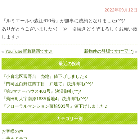
2022年09月12日
『ルミエール小森江610号』が無事に成約となりました(^^)/
ありがとうございました<(_ _)> 引続きどうぞよろしくお願い致
します♬
«
YouTube新着動画です♬
新物件の登場です(*^▽^*)
»
最近の投稿
『小倉北区富野台 売地』値下げしました♬
『門司区白野江四丁目 戸建て』決済御礼(^^)/
『第3マナーハウス403号』決済御礼(^^)/
『苅田町大字南原1635番地4』決済御礼(^^)/
『フローラルマンション藤松503号』値下げしました♬
カテゴリー別
お客様の声
お薦めドラマ