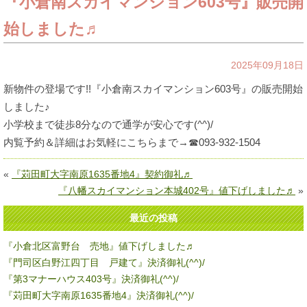
『小倉南スカイマンション603号』販売開
始しました♬
2025年09月18日
新物件の登場です!!『小倉南スカイマンション603号』の販売開始
しました♪
小学校まで徒歩8分なので通学が安心です(^^)/
内覧予約＆詳細はお気軽にこちらまで→☎093-932-1504
«
『苅田町大字南原1635番地4』契約御礼♬
『八幡スカイマンション本城402号』値下げしました♬
»
最近の投稿
『小倉北区富野台 売地』値下げしました♬
『門司区白野江四丁目 戸建て』決済御礼(^^)/
『第3マナーハウス403号』決済御礼(^^)/
『苅田町大字南原1635番地4』決済御礼(^^)/