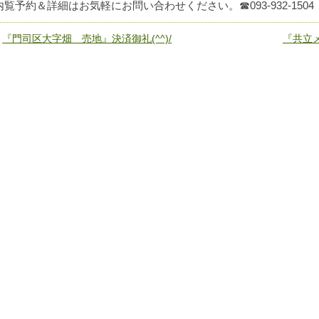
内覧予約＆詳細はお気軽にお問い合わせください。☎093-932-1504
«
『門司区大字畑 売地』決済御礼(^^)/
『共立メ