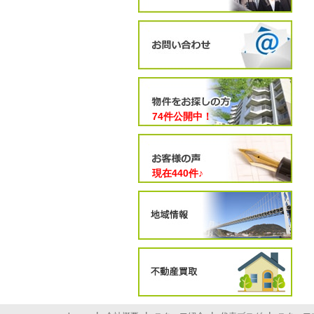
74件公開中！
現在
440
件♪