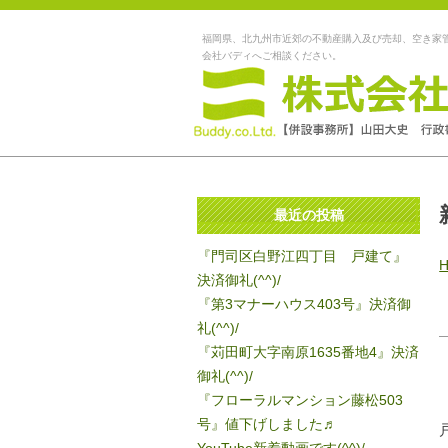
福岡県、北九州市近郊の不動産購入及び売却、空き家
会社バディへご相談ください。
最近の投稿
『門司区白野江四丁目 戸建て』
決済御礼(^^)/
『第3マナーハウス403号』決済御
礼(^^)/
『苅田町大字南原1635番地4』決済
御礼(^^)/
『フローラルマンション藤松503
号』値下げしました♬