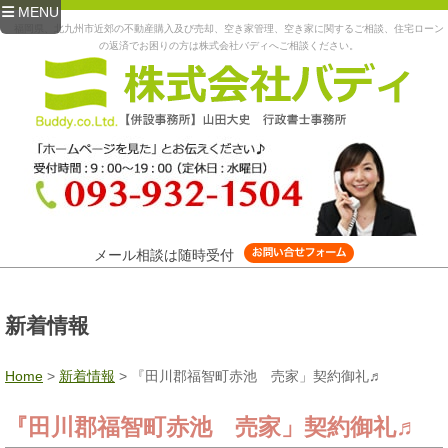
MENU
福岡県、北九州市近郊の不動産購入及び売却、空き家管理、空き家に関するご相談、住宅ローン
の返済でお困りの方は株式会社バディへご相談ください。
メール相談は随時受付
新着情報
Home
>
新着情報
>
『田川郡福智町赤池 売家」契約御礼♬
『田川郡福智町赤池 売家」契約御礼♬