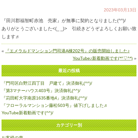
2023年03月13日
『田川郡福智町赤池 売家』が無事に契約となりました(^^)/
ありがとうございました<(_ _)> 引続きどうぞよろしくお願い致
します♬
«
『エメラルドマンション門司港A棟202号』の販売開始しました♪
YouTube♪新着動画です(*^▽^*)
»
最近の投稿
『門司区白野江四丁目 戸建て』決済御礼(^^)/
『第3マナーハウス403号』決済御礼(^^)/
『苅田町大字南原1635番地4』決済御礼(^^)/
『フローラルマンション藤松503号』値下げしました♬
YouTube新着動画です(^^)/
カテゴリー別
お客様の声