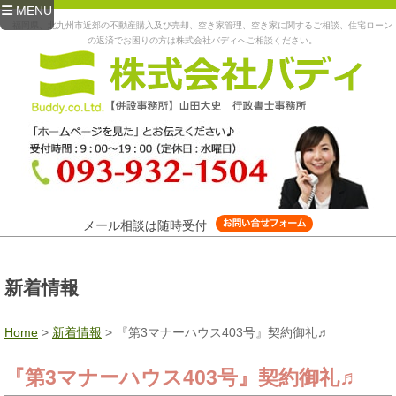
MENU
福岡県、北九州市近郊の不動産購入及び売却、空き家管理、空き家に関するご相談、住宅ローン
の返済でお困りの方は株式会社バディへご相談ください。
メール相談は随時受付
新着情報
Home
>
新着情報
>
『第3マナーハウス403号』契約御礼♬
『第3マナーハウス403号』契約御礼♬