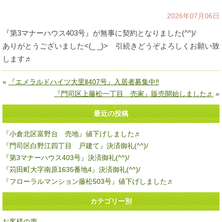
2026年07月06日
『第3マナーハウス403号』が無事に契約となりました(^^)/
ありがとうございました<(_ _)> 引続きどうぞよろしくお願い致
します♬
«
『エメラルドハイツ大里Ⅱ407号』入居者募集中‼
『門司区上藤松一丁目 売家』販売開始しました♬
»
最近の投稿
『小倉北区富野台 売地』値下げしました♬
『門司区白野江四丁目 戸建て』決済御礼(^^)/
『第3マナーハウス403号』決済御礼(^^)/
『苅田町大字南原1635番地4』決済御礼(^^)/
『フローラルマンション藤松503号』値下げしました♬
カテゴリー別
お客様の声