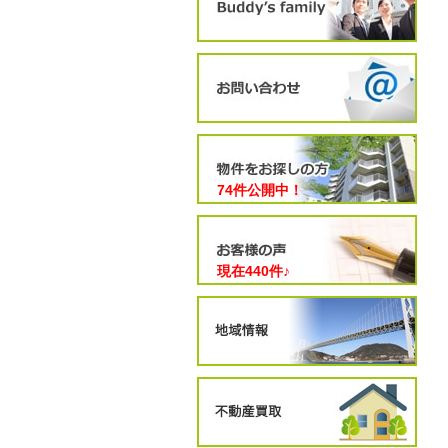
74件公開中！
現在
440
件♪