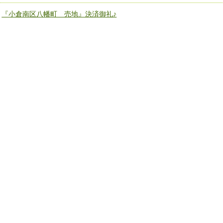
«
『小倉南区八幡町 売地』決済御礼♪