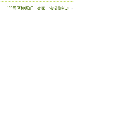
「門司区柳原町 売家」決済御礼♬
»