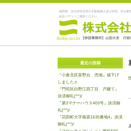
福岡県、北九州市近郊の不動産購入及び売却、空き家
会社バディへご相談ください。
最近の投稿
『小倉北区富野台 売地』値下げ
しました♬
『門司区白野江四丁目 戸建て』
決済御礼(^^)/
『第3マナーハウス403号』決済御
礼(^^)/
『苅田町大字南原1635番地4』決済
御礼(^^)/