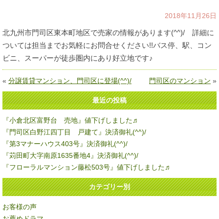
2018年11月26日
北九州市門司区東本町地区で売家の情報があります(^^)/ 詳細に
ついては担当までお気軽にお問合せください!!バス停、駅、コン
ビニ、スーパーが徒歩圏内にあり好立地です♪
«
分譲賃貸マンション、門司区に登場(^^)/
門司区のマンション
»
最近の投稿
『小倉北区富野台 売地』値下げしました♬
『門司区白野江四丁目 戸建て』決済御礼(^^)/
『第3マナーハウス403号』決済御礼(^^)/
『苅田町大字南原1635番地4』決済御礼(^^)/
『フローラルマンション藤松503号』値下げしました♬
カテゴリー別
お客様の声
お薦めドラマ