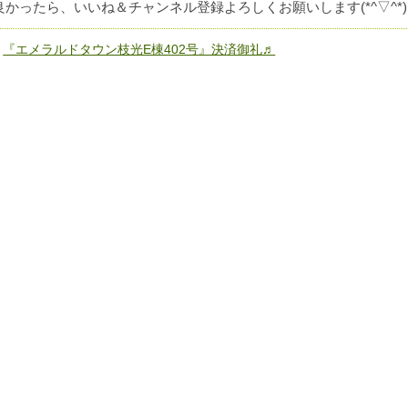
良かったら、いいね＆チャンネル登録よろしくお願いします(*^▽^*)
«
『エメラルドタウン枝光E棟402号』決済御礼♬