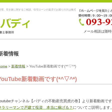
管理、空き家に関するご相談、住宅ローンの返済でお困りの方は株式
メール相談は随時
新着情報
Home
>
新着情報
>
YouTube新着動画です(*^▽^*)
YouTube新着動画です(*^▽^*)
youtubeチャンネル【バディの不動産売買虎の巻】より新着動画です
サラリーマンで戸建て投資 本当に稼げる？
についてご説明します