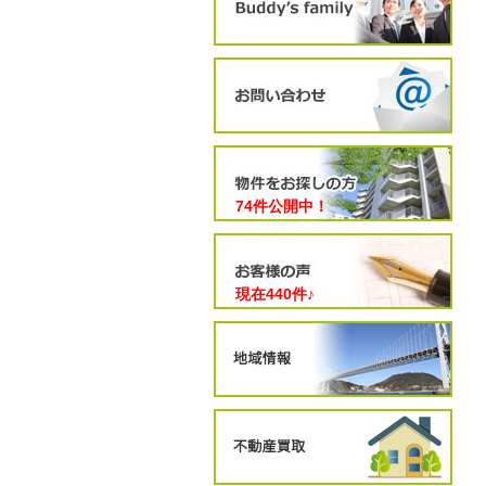
74件公開中！
現在
440
件♪