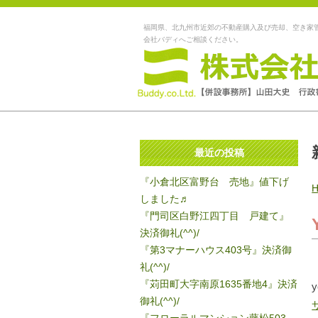
福岡県、北九州市近郊の不動産購入及び売却、空き家
会社バディへご相談ください。
最近の投稿
『小倉北区富野台 売地』値下げ
しました♬
『門司区白野江四丁目 戸建て』
決済御礼(^^)/
『第3マナーハウス403号』決済御
礼(^^)/
『苅田町大字南原1635番地4』決済
御礼(^^)/