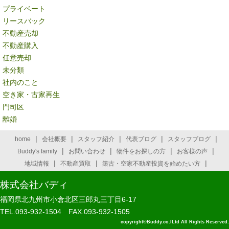
プライベート
リースバック
不動産売却
不動産購入
任意売却
未分類
社内のこと
空き家・古家再生
門司区
離婚
|
|
|
|
|
home
会社概要
スタッフ紹介
代表ブログ
スタッフブログ
|
|
|
|
Buddy's family
お問い合わせ
物件をお探しの方
お客様の声
|
|
|
地域情報
不動産買取
築古・空家不動産投資を始めたい方
株式会社バディ
福岡県北九州市小倉北区三郎丸三丁目6-17
TEL.093-932-1504 FAX.093-932-1505
copyright©Buddy.co.lLtd All Rights Reserved.