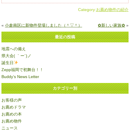
Category:
お薦め物件の紹介
«
小倉南区に新物件登場しました（＾▽＾）
✿新しい家族✿
»
最近の投稿
地震への備え
県大会( ｀ー´)ノ
誕生日
Zepp福岡で初舞台！！
Buddy’s News Letter
カテゴリー別
お客様の声
お薦めドラマ
お薦めの本
お薦め物件
ニュース