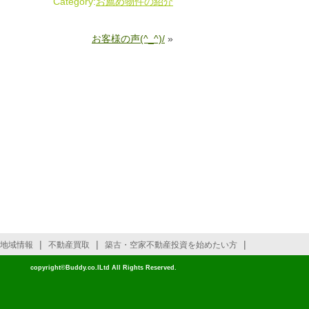
Category:
お薦め物件の紹介
お客様の声(^_^)/
»
|
|
|
地域情報
不動産買取
築古・空家不動産投資を始めたい方
copyright©Buddy.co.lLtd All Rights Reserved.