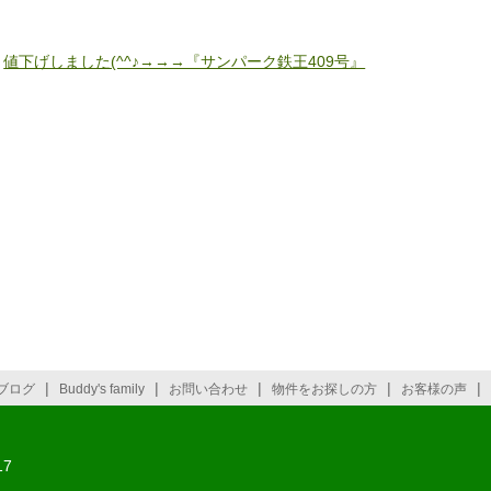
«
値下げしました(^^♪→→→『サンパーク鉄王409号』
|
|
|
|
|
ブログ
Buddy's family
お問い合わせ
物件をお探しの方
お客様の声
7