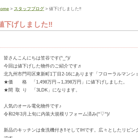
Home
>
スタッフブログ
> 値下げしました‼
値下げしました‼
皆さんこんにちは笠谷です(^_^)/
今回は値下げした物件のご紹介です♬
北九州市門司区東新町1丁目2-16にあります「フローラルマンシ
★価 格 「1,498万円→1,398万円」に値下げしました。
★間 取 り 「3LDK」になります。
人気のオール電化物件です♪
令和2年3月上旬に内装大規模リフォーム済み(^▽^)/
新品のキッチンは食洗機付き‼そしてIHです。広々としたリビン
です。