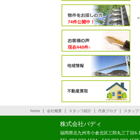
74件公開中！
現在
440
件♪
|
|
|
|
home
会社概要
スタッフ紹介
代表ブログ
スタッフ
株式会社バディ
福岡県北九州市小倉北区三郎丸三丁目6-1