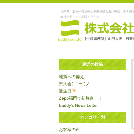
福岡県、北九州市近郊の不動産購入及び売却、空き家
会社バディへご相談ください。
最近の投稿
地震への備え
県大会( ｀ー´)ノ
誕生日
Zepp福岡で初舞台！！
Buddy’s News Letter
カテゴリー別
お客様の声