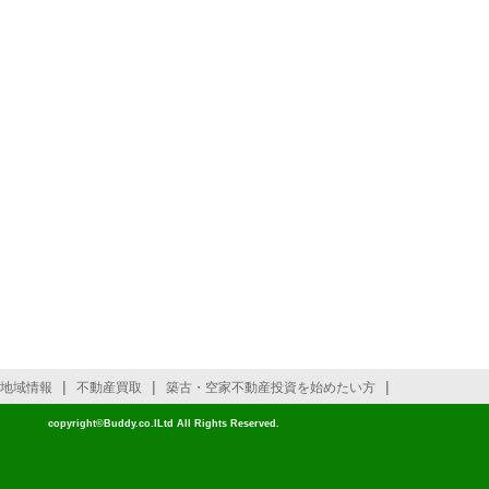
|
|
|
地域情報
不動産買取
築古・空家不動産投資を始めたい方
copyright©Buddy.co.lLtd All Rights Reserved.