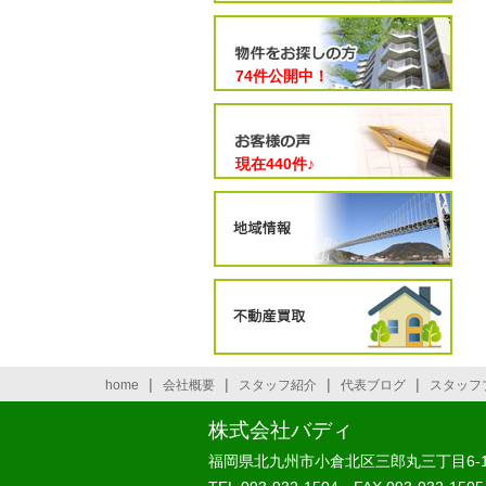
74件公開中！
現在
440
件♪
|
|
|
|
home
会社概要
スタッフ紹介
代表ブログ
スタッフ
株式会社バディ
福岡県北九州市小倉北区三郎丸三丁目6-1