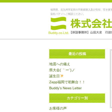
福岡県、北九州市近郊の不動産購入及び売却、空き家
会社バディへご相談ください。
最近の投稿
地震への備え
県大会( ｀ー´)ノ
誕生日
Zepp福岡で初舞台！！
Buddy’s News Letter
カテゴリー別
お客様の声