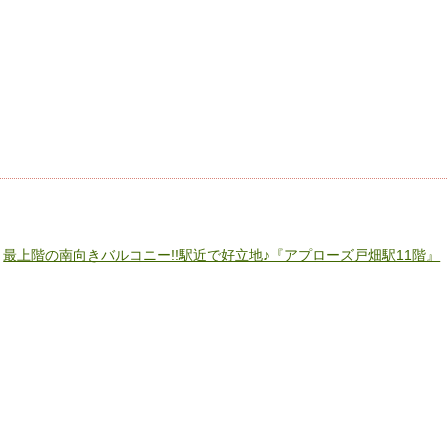
«
最上階の南向きバルコニー!!駅近で好立地♪『アプローズ戸畑駅11階』