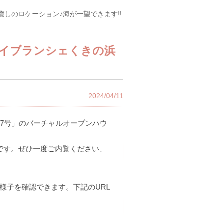
 癒しのロケーション♪海が一望できます‼
ベイブランシェくきの浜
2024/04/11
07号」のバーチャルオープンハウ
です。ぜひ一度ご内覧ください、
様子を確認できます。下記のURL