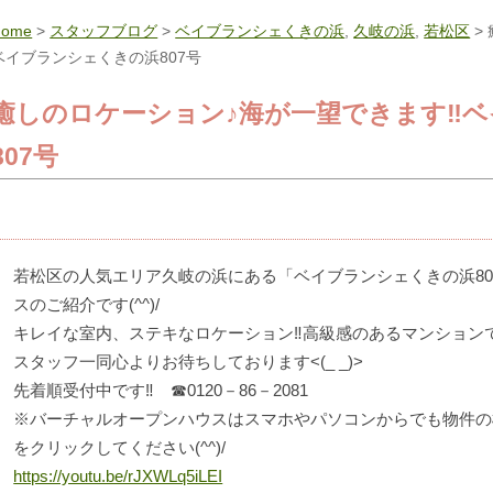
Home
>
スタッフブログ
>
ベイブランシェくきの浜
,
久岐の浜
,
若松区
>
ベイブランシェくきの浜807号
癒しのロケーション♪海が一望できます‼
807号
若松区の人気エリア久岐の浜にある「ベイブランシェくきの浜8
スのご紹介です(^^)/
キレイな室内、ステキなロケーション‼高級感のあるマンション
スタッフ一同心よりお待ちしております<(_ _)>
先着順受付中です‼ ☎0120－86－2081
※バーチャルオープンハウスはスマホやパソコンからでも物件の
をクリックしてください(^^)/
https://youtu.be/rJXWLq5iLEI