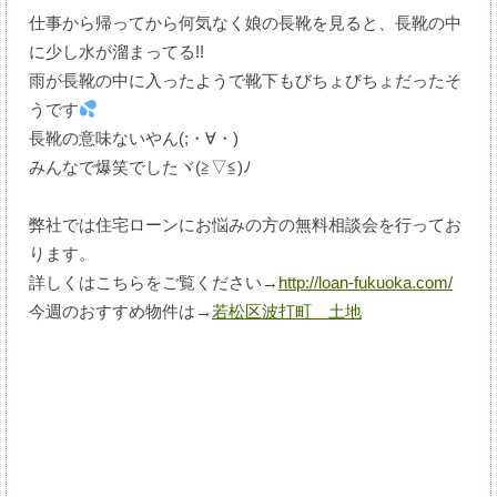
仕事から帰ってから何気なく娘の長靴を見ると、長靴の中
に少し水が溜まってる!!
雨が長靴の中に入ったようで靴下もびちょびちょだったそ
うです
長靴の意味ないやん(;・∀・)
みんなで爆笑でしたヾ(≧▽≦)ﾉ
弊社では住宅ローンにお悩みの方の無料相談会を行ってお
ります。
詳しくはこちらをご覧ください→
http://loan-fukuoka.com/
今週のおすすめ物件は→
若松区波打町 土地