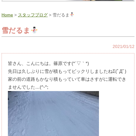
Home
>
スタッフブログ
> 雪だるま
雪だるま
2021/01/12
皆さん、こんにちは。篠原です(*´▽｀*)
先日は久しぶりに雪が積もってビックリしましたねΣ(ﾟДﾟ)
家の前の道路もかなり積もっていて車はさすがに運転でき
ませんでした…(^-^;