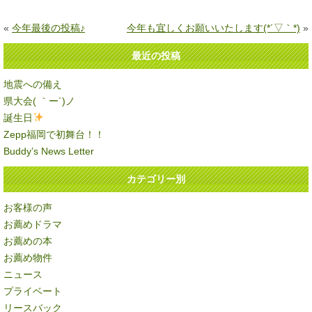
«
今年最後の投稿♪
今年も宜しくお願いいたします(*´▽｀*)
»
最近の投稿
地震への備え
県大会( ｀ー´)ノ
誕生日
Zepp福岡で初舞台！！
Buddy’s News Letter
カテゴリー別
お客様の声
お薦めドラマ
お薦めの本
お薦め物件
ニュース
プライベート
リースバック