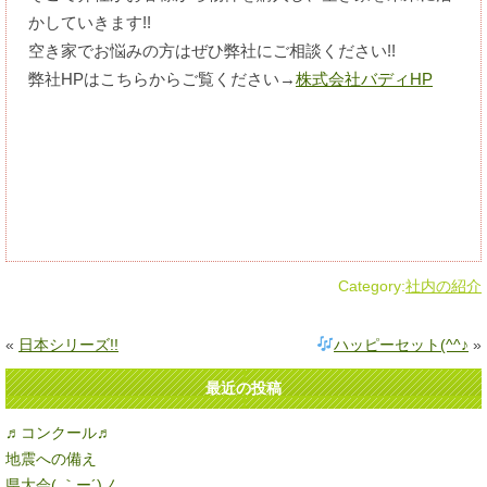
かしていきます!!
空き家でお悩みの方はぜひ弊社にご相談ください!!
弊社HPはこちらからご覧ください→
株式会社バディHP
Category:
社内の紹介
«
日本シリーズ!!
ハッピーセット(^^♪
»
最近の投稿
♬コンクール♬
地震への備え
県大会( ｀ー´)ノ