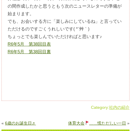
の間作成したかと思うともう次のニュースレターの準備が
始まります。
でも、お会いする方に「楽しみにしているね」と言ってい
ただけるのですごくうれしいです( *´艸｀)
ちょっとでも楽しんでいただければと思います♪
R6年5月 第38回目表
R6年5月 第38回目裏
Category:
社内の紹介
«
6歳のお誕生日♬
体育大会
……慌ただしい一日
»