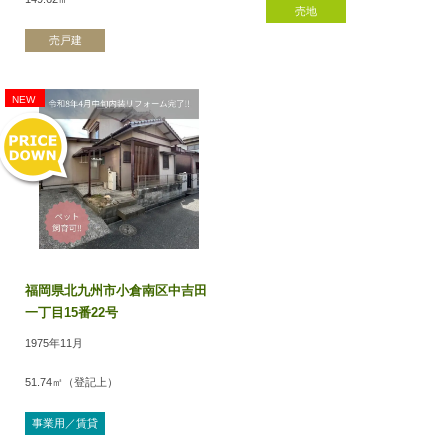
2026年07月09日
売地
『門司区上藤松一丁目 売家』販売開始しました(^^)/
値下げ
売戸建
令和8年9月下旬内外装大規模リフォーム完了予定の平屋です♬
値下げ
内覧予約＆詳細はお気軽にこちらまで→☎093-932-1504
NEW
2026年07月06日
『第3マナーハウス403号』が無事に契約となりました(^^)/
ありがとうございました<(_ _)> 引続きどうぞよろしくお願い致します♬
2026年07月04日
『エメラルドハイツ大里Ⅱ407号』入居者募集中！！
令和8年7月下旬内装リフォーム工事完了しています(^^)/
福岡県北九州市小倉南区中吉田
内覧予約＆詳細はお気軽にこちらまで→☎093-932-1504
一丁目15番22号
2026年07月02日
1975年11月
『フローレンス八幡駅前グランドアーク4階』販売開始しました(^^)/
八幡駅まで徒歩4分♬通学、通勤に便利で好立地です♬
51.74㎡（登記上）
内覧予約＆詳細はお気軽にこちらまで→☎093-932-1504
事業用／賃貸
2026年07月01日
値下げ