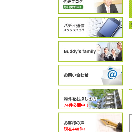
74件公開中！
現在
440
件♪