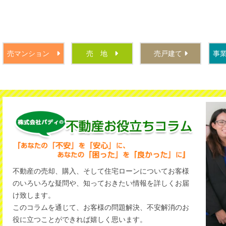
youtubeチャンネル【バディの不動産売買虎の巻】より新着動画です!
『DIY工事で損する工事とやるべき工事について丁寧に解説します‼』
良かったら、いいね＆チャンネル登録よろしくお願いします(*^▽^*)
2026年06月29日
売マンション
売 地
売戸建て
事
『グランドパレス門司藤松305号』が無事に契約となりました(^^)/
ありがとうございました<(_ _)> 引続きどうぞよろしくお願い致します♬
2026年06月27日
『ペルル門司港Ⅱ8階』販売開始しました(^^)/
人気の門司港レトロ徒歩圏内・海を感じる開放的な眺望が魅力です♬
内覧予約＆詳細はお気軽にこちらまで→☎093-932-1504
2026年06月25日
『門司ミッドエア903号』が無事に契約となりました(^^)/
不動産の売却、購入、そして住宅ローンについてお客様
ありがとうございました<(_ _)> 引続きどうぞよろしくお願い致します♬
のいろいろな疑問や、知っておきたい情報を詳しくお届
け致します。
2026年06月25日
『サンライフ恒見Ⅱ401号』が無事に契約となりました(^^)/
このコラムを通じて、お客様の問題解決、不安解消のお
ありがとうございました<(_ _)> 引続きどうぞよろしくお願い致します♬
役に立つことができれば嬉しく思います。