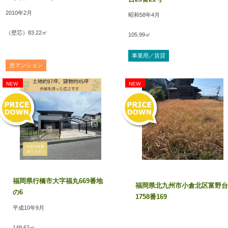
2010年2月
昭和58年4月
2026年07月22日
『エバーライフ門司大里602号』の決済が無事に完了しました(^^)/
（壁芯）83.22㎡
105.99㎡
ありがとうございました<(_ _)> 今後ともどうぞよろしくお願い致します♪
値下げ
事業用／賃貸
2026年07月21日
売マンション
『小倉南区葛原本町三丁目 貸家』入居者募集中！！
NEW
NEW
令和8年7月中旬内装リフォーム工事完了しています(^^)/
内覧予約＆詳細はお気軽にこちらまで→☎093-932-1504
2026年07月16日
youtubeチャンネル【バディの不動産売買虎の巻】より新着動画です!
『不動産投資で勝エリア、負けるエリアついて丁寧に解説します‼』
良かったら、いいね＆チャンネル登録よろしくお願いします(*^▽^*)
2026年07月13日
福岡県行橋市大字福丸669番地
福岡県北九州市小倉北区富野台
『コープ野村富野ヶ丘504号』販売開始しました(^^)/
の6
1758番169
令和8年8月中旬内装大規模リフォーム完了予定です‼
平成10年9月
内覧予約＆詳細はお気軽にこちらまで→☎093-932-1504
149.62㎡