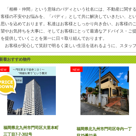
ありがとうございました<(_ _)> 今後ともどうぞよろしくお願い致します♪
「相棒・仲間」という意味のバディという社名には、不動産に関す
客様の不安やお悩みを、「バディ」として共に解決していきたい、と
2026年07月30日
「フローラルマンション藤松503号」が680万円→580万円に大幅値下げとな
思いを込めております。私達はお客様としっかり向き合い、お客様の
先着順受付中です、お早めにお問合せください(^^)/ スタッフ一同心より
望やお気持ちを大事に、そしてお客様にとって最適なアドバイス・ご
どうぞよろしくお願い致します<(_ _)> ☎093－932－1504
を提供していくことを第一に日々取り組んでおります。
お客様が安心して笑顔で明るく楽しい生活を送れるように、スタッフ一
2026年07月29日
youtubeチャンネル【バディの不動産売買虎の巻】より新着動画です!
新着おすすめ物件
『AIを使った物件の査定について丁寧に解説します‼』
良かったら、いいね＆チャンネル登録よろしくお願いします(*^▽^*)
NEW
NEW
2026年07月27日
「サンモリッツ大里Ⅱ4階」が750万円に大幅値下げとなりました‼
先着順受付中です、お早めにお問合せください(^^)/ スタッフ一同心より
どうぞよろしくお願い致します<(_ _)> ☎093－932－1504
2026年07月23日
『小倉南区守恒 貸家』入居者募集中！！
福岡県北九州市門司区大里本町
令和8年7月中旬内装リフォーム工事完了しています(^^)/
福岡県北九州市門司区寺内一丁
三丁目7-7-302号
内覧予約＆詳細はお気軽にこちらまで→☎093-932-1504
目25番21号