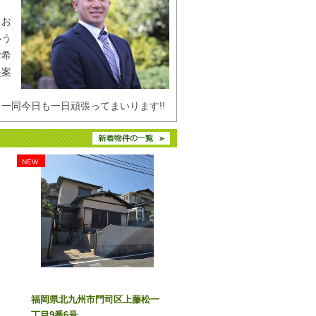
るお
いう
りました‼
ご希
お待ちしております、
提案
同今日も一日頑張ってまいります!!
NEW
お待ちしております、
福岡県北九州市門司区上藤松一
丁目9番6号