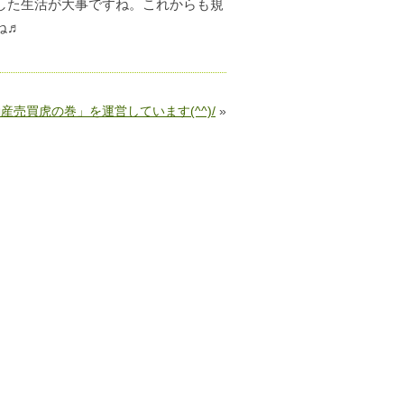
した生活が大事ですね。これからも規
ね♬
産売買虎の巻」を運営しています(^^)/
»