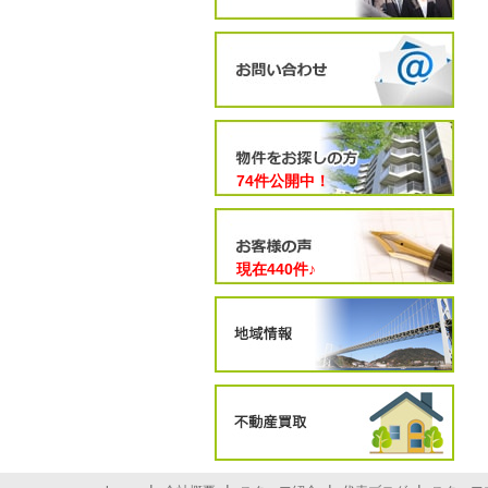
74件公開中！
現在
440
件♪