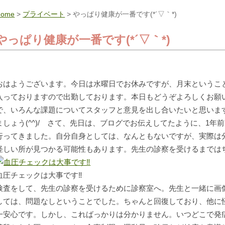
Home
>
プライベート
> やっぱり健康が一番です(*´▽｀*)
やっぱり健康が一番です(*´▽｀*)
おはようございます。今日は水曜日でお休みですが、月末というこ
入っておりますので出勤しております。本日もどうぞよろしくお願
で、いろんな課題についてスタッフと意見を出し合いたいと思いま
ましょう(^^)/ さて、先日は、ブログでお伝えしてたように、1年
行ってきました。自分自身としては、なんともないですが、実際は
怪しい所が見つかる可能性もあります。先生の診察を受けるまでは
血圧チェックは大事です‼
検査をして、先生の診察を受けるために診察室へ。先生と一緒に画
しては、問題なしということでした。ちゃんと回復しており、他に
一安心です。しかし、こればっかりは分かりません。いつどこで発