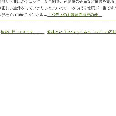
普段から血圧のチェック、食事制限、運動量の確保など健康を意識
則正しい生活をしていきたいと思います。やっぱり健康が一番です
※弊社YouTubeチャンネル→
「バディの不動産売買虎の巻」
«
検査に行ってきます、、、
弊社はYouTubeチャンネル「バディの不動