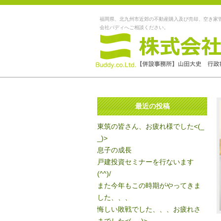
福岡県、北九州市近郊の不動産購入及び売却、空き家
会社バディへご相談ください。
最近の投稿
東筑の皆さん、お疲れ様でした<(_
_)>
息子の成長
戸建投資セミナーを行ないます
(^^)/
また今年もこの時期がやってきま
した、、、
悔しい敗戦でした、、、お疲れさ