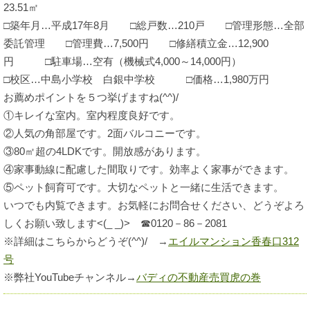
23.51㎡
□築年月…平成17年8月 □総戸数…210戸 □管理形態…全部
委託管理 □管理費…7,500円 □修繕積立金…12,900
円 □駐車場…空有（機械式4,000～14,000円）
□校区…中島小学校 白銀中学校 □価格…1,980万円
お薦めポイントを５つ挙げますね(^^)/
①キレイな室内。室内程度良好です。
②人気の角部屋です。2面バルコニーです。
③80㎡超の4LDKです。開放感があります。
④家事動線に配慮した間取りです。効率よく家事ができます。
⑤ペット飼育可です。大切なペットと一緒に生活できます。
いつでも内覧できます。お気軽にお問合せください、どうぞよろ
しくお願い致します<(_ _)> ☎0120－86－2081
※詳細はこちらからどうぞ(^^)/ →
エイルマンション香春口312
号
※弊社YouTubeチャンネル→
バディの不動産売買虎の巻