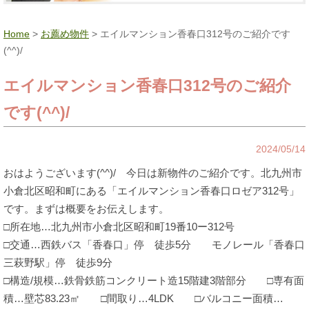
Home
>
お薦め物件
> エイルマンション香春口312号のご紹介です
(^^)/
エイルマンション香春口312号のご紹介
です(^^)/
2024/05/14
おはようございます(^^)/ 今日は新物件のご紹介です。北九州市
小倉北区昭和町にある「エイルマンション香春口ロゼア312号」
です。まずは概要をお伝えします。
□所在地…北九州市小倉北区昭和町19番10ー312号
□交通…西鉄バス「香春口」停 徒歩5分 モノレール「香春口
三萩野駅」停 徒歩9分
□構造/規模…鉄骨鉄筋コンクリート造15階建3階部分 □専有面
積…壁芯83.23㎡ □間取り…4LDK □バルコニー面積…