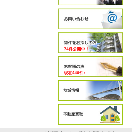
74件公開中！
現在
440
件♪