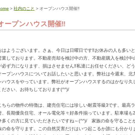
Home
>
社内のこと
> オープンハウス開催‼
オープンハウス開催‼
おはようございます。さぁ、今日は日曜日です‼お休みの人も多いと思
営業しております。不動産売却を検討中の方、不動産購入を検討中
が必ず力になります、損はさせません‼私達にお任せください、ど
オープンハウスについてお話したいと思います。弊社は今週末、北
ンハウスをやっています。弊社がオープンハウスするのはかなり久
ください、お待ちしております(^^)/
こちらの物件の特徴は、建売住宅には珍しい耐震等級3です。最高
付、長期優良住宅、オール電化等々好条件揃っています。駐車場も
ひ多くの方に見ていただきたいですね～(^^)/ 家族の命を守るこ
族の命を守ります。この自然災害だけはいつ起こるか誰にも分かり