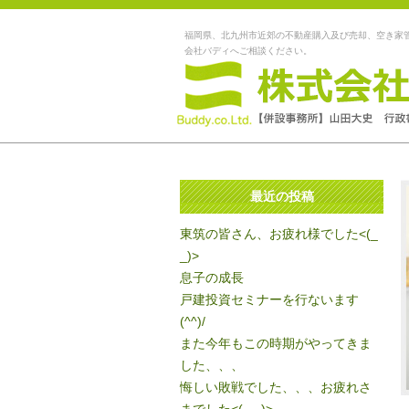
福岡県、北九州市近郊の不動産購入及び売却、空き家
会社バディへご相談ください。
最近の投稿
東筑の皆さん、お疲れ様でした<(_
_)>
息子の成長
戸建投資セミナーを行ないます
(^^)/
また今年もこの時期がやってきま
した、、、
悔しい敗戦でした、、、お疲れさ