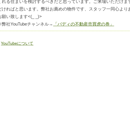
くれる住まいを検討するべきだと思っています。ご来場いただけま
だければと思います。弊社お薦めの物件です、スタッフ一同心より
お願い致します<(_ _)>
※弊社YouTubeチャンネル→
「バディの不動産売買虎の巻」
«
YouTubeについて