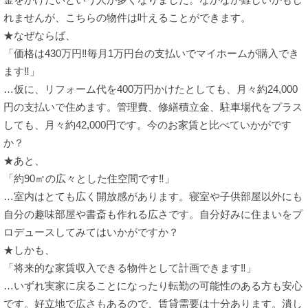
れませんが、こちらの物件は叶えることができます。
★なぜならば、
「価格は430万円‼毎月1万円台の支払いでマイホームが購入でき
ます‼」
…仮に、リフォーム代を400万円かけたとしても、月々約24,000
円の支払いで住めます。管理費、修繕積立金、駐車場代をプラス
しても、月々約42,000円です。今のお家賃と比べていかがです
か？
★あと、
「約90㎡の広々とした住空間です‼」
…室内はとても広く開放感があります。寝室や子供部屋以外にも
自分の趣味部屋や書斎も作れる広さです。自分好みに住まいをプ
ロデュースしてみてはいかがですか？
★しかも、
「将来的な家賃収入できる物件として計画できます‼」
…いずれ実家に戻ることになったり転勤の可能性のある方も安心
です。好立地で広さもあるので、賃貸需要は十分あります。潰し