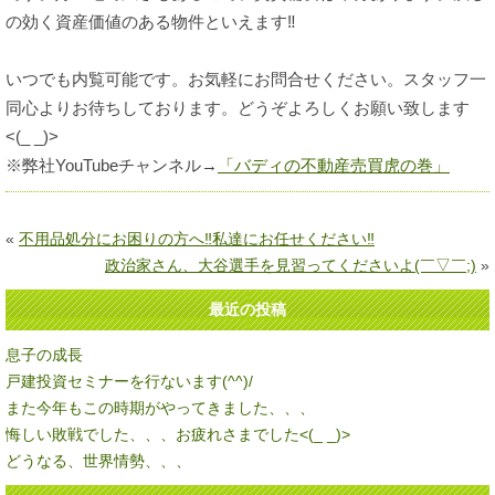
の効く資産価値のある物件といえます‼
いつでも内覧可能です。お気軽にお問合せください。スタッフ一
同心よりお待ちしております。どうぞよろしくお願い致します
<(_ _)>
※弊社YouTubeチャンネル→
「バディの不動産売買虎の巻」
«
不用品処分にお困りの方へ‼私達にお任せください‼
政治家さん、大谷選手を見習ってくださいよ(￣▽￣;)
»
最近の投稿
息子の成長
戸建投資セミナーを行ないます(^^)/
また今年もこの時期がやってきました、、、
悔しい敗戦でした、、、お疲れさまでした<(_ _)>
どうなる、世界情勢、、、