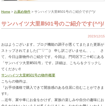
Home
>
お薦め物件
> サンハイツ大里Ⅲ501号のご紹介です(^^)/
サンハイツ大里Ⅲ501号のご紹介です(^^)/
2023/12/15
おはようございます。ブログ機能の調子が悪くてまたまた更新が
ストップされてました(￣▽￣;) 申し訳ございません、、、 さ
て、今日は新物件のご紹介です。今回は、門司区下二十町にある
「サンハイツ大里Ⅲ501号」です。詳細は、こちらをクリックし
てください‼
サンハイツ大里Ⅲ501号の物件概要
こちらの物件は、
『お手頃価格で購入できて開放感のある住居に住むことができま
す‼」
…近年、家や車にお金をかけず、家族の楽しみや自分の趣味にお
金をかけたいという人が多くなりました。なかなか難しいかもし