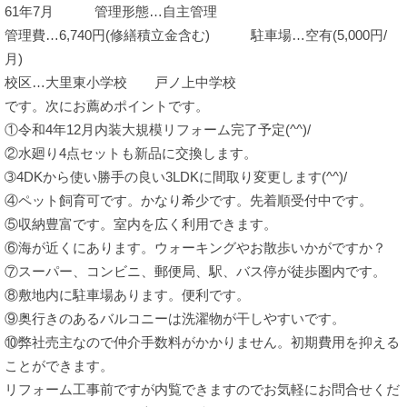
61年7月 管理形態…自主管理
管理費…6,740円(修繕積立金含む) 駐車場…空有(5,000円/
月)
校区…大里東小学校 戸ノ上中学校
です。次にお薦めポイントです。
①令和4年12月内装大規模リフォーム完了予定(^^)/
②水廻り4点セットも新品に交換します。
➂4DKから使い勝手の良い3LDKに間取り変更します(^^)/
④ペット飼育可です。かなり希少です。先着順受付中です。
⑤収納豊富です。室内を広く利用できます。
⑥海が近くにあります。ウォーキングやお散歩いかがですか？
⑦スーパー、コンビニ、郵便局、駅、バス停が徒歩圏内です。
⑧敷地内に駐車場あります。便利です。
⑨奥行きのあるバルコニーは洗濯物が干しやすいです。
⑩弊社売主なので仲介手数料がかかりません。初期費用を抑える
ことができます。
リフォーム工事前ですが内覧できますのでお気軽にお問合せくだ