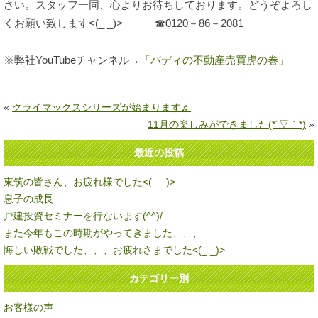
さい。スタッフ一同、心よりお待ちしております。どうぞよろし
くお願い致します<(_ _)> ☎0120－86－2081
※弊社YouTubeチャンネル→
「バディの不動産売買虎の巻」
«
クライマックスシリーズが始まります♬
11月の楽しみができました(*´▽｀*)
»
最近の投稿
東筑の皆さん、お疲れ様でした<(_ _)>
息子の成長
戸建投資セミナーを行ないます(^^)/
また今年もこの時期がやってきました、、、
悔しい敗戦でした、、、お疲れさまでした<(_ _)>
カテゴリー別
お客様の声