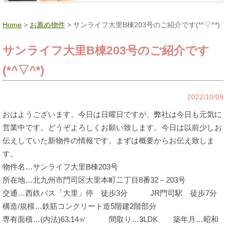
Home
>
お薦め物件
> サンライフ大里B棟203号のご紹介です(*^▽^*)
サンライフ大里B棟203号のご紹介です
(*^▽^*)
2022/10/09
おはようございます。今日は日曜日ですが、弊社は今日も元気に
営業中です。どうぞよろしくお願い致します。今日は以前少しお
伝えしていた新物件の情報です。まずは概要からお伝え致しま
す。
物件名…サンライフ大里B棟203号
所在地…北九州市門司区大里本町二丁目8番32－203号
交通…西鉄バス「大里」停 徒歩3分 JR門司駅 徒歩7分
構造/規模…鉄筋コンクリート造5階建2階部分
専有面積…(内法)63.14㎡ 間取り…3LDK 築年月…昭和