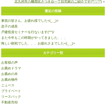
北九州市八幡西区さつき台一丁目売家のご紹介です(*^▽^*)
»
最近の投稿
東筑の皆さん、お疲れ様でした<(_ _)>
息子の成長
戸建投資セミナーを行ないます(^^)/
また今年もこの時期がやってきました、、、
悔しい敗戦でした、、、お疲れさまでした<(_ _)>
カテゴリー別
お客様の声
お薦めドラマ
お薦めの本
お薦め物件
ニュース
プライベート
リースバック
不動産売却