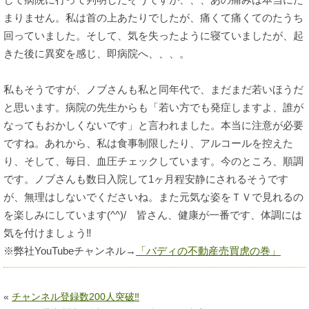
まりません。私は首の上あたりでしたが、痛くて痛くてのたうち
回っていました。そして、気を失ったように寝ていましたが、起
きた後に異変を感じ、即病院へ、、、。
私もそうですが、ノブさんも私と同年代で、まだまだ若いほうだ
と思います。病院の先生からも「若い方でも発症しますよ、誰が
なってもおかしくないです」と言われました。本当に注意が必要
ですね。あれから、私は食事制限したり、アルコールを控えた
り、そして、毎日、血圧チェックしています。今のところ、順調
です。ノブさんも数日入院して1ヶ月程安静にされるそうです
が、無理はしないでくださいね。また元気な姿をＴＶで見れるの
を楽しみにしています(^^)/ 皆さん、健康が一番です、体調には
気を付けましょう‼
※弊社YouTubeチャンネル→
「バディの不動産売買虎の巻」
«
チャンネル登録数200人突破‼