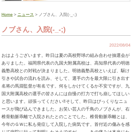
Home
>
ニュース
> ノブさん、入院(-_-;)
ノブさん、入院(-_-;)
2022/08/04
おはようございます。昨日は夏の高校野球の組み合わせ抽選会が
ありました。福岡県代表の九国大附属高校は、高知県代表の明徳
義塾高校との対戦が決まりました。明徳義塾高校といえば、駆け
引きや試合の流れを読み、そして、選手の力を最大限に引き出す
名将の馬淵監督が有名です。何をしかけてくるか不安ですが、九
国大附属高校の選手の皆さんには自慢の打力で打ち崩してほしい
と思います。頑張ってください‼そして、昨日はびっくりなニュ
ースが飛び込んできました。お笑い芸人の千鳥のノブさんが、右
椎骨動脈乖離で入院されたとのことでした。椎骨動脈乖離とは、
今年のＧＷに私も発症して入院した病気です。首付近の傷みを感
じて病院に行って判明したそうですが、、、あの痛みは本当にた