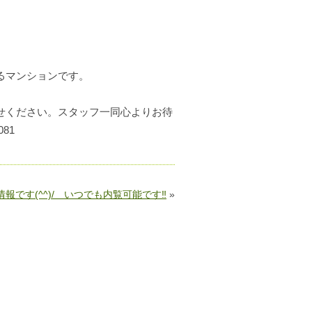
るマンションです。
せください。スタッフ一同心よりお待
81
報です(^^)/ いつでも内覧可能です‼
»