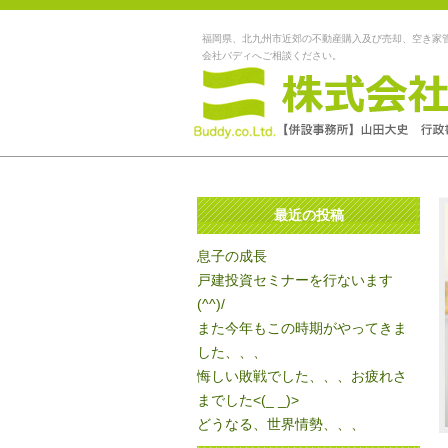
福岡県、北九州市近郊の不動産購入及び売却、空き家
会社バディへご相談ください。
最近の投稿
息子の成長
戸建投資セミナーを行ないます
(^^)/
また今年もこの時期がやってきま
した、、、
悔しい敗戦でした、、、お疲れさ
までした<(_ _)>
どうなる、世界情勢、、、