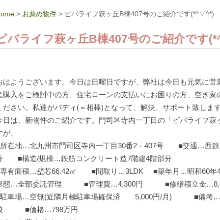
Home
>
お薦め物件
> ビバライフ萩ヶ丘B棟407号のご紹介です(*^▽^*)
ビバライフ萩ヶ丘B棟407号のご紹介です(*^
おはようございます。今日は日曜日ですが、弊社は今日も元気に営業し
産購入をご検討中の方、住宅ローンの支払いにお困りの方、空き家
ください。私達がバディ(＝相棒)となって、解決、サポート致しま
今日は、新物件のご紹介です。門司区寺内一丁目の「ビバライフ萩ヶ
すが、
■所在地…北九州市門司区寺内一丁目30番2－407号 ■交通…西
分 ■構造/規模…鉄筋コンクリート造7階建4階部分
■専有面積…壁芯66.42㎡ ■間取り…3LDK ■築年月…昭和
形態…全部委託管理 ■管理費…4,300円 ■修繕積立金…8,0
■駐車場…空無(近隣月極駐車場確保済 5,000円/月) ■備
校 ■価格…798万円