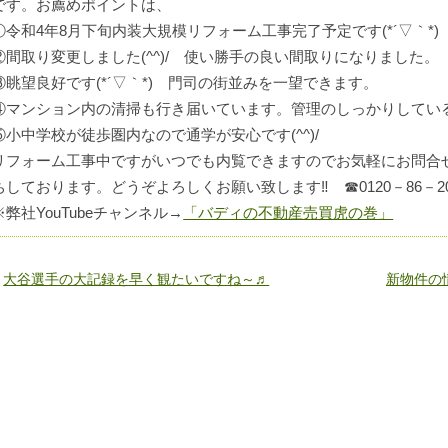
です。お薦めポイントは、
①令和4年8月下旬内装大規模リフォーム工事完了予定です(*´▽｀*)
②間取り変更しました(^^)/ 使い勝手の良い間取りになりました。
③眺望良好です(*´▽｀*) 門司の街並みを一望できます。
④マンション内の清掃も行き届いています。管理のしっかりしてい
⑤小中学校が徒歩圏内なので通学が安心です(^^)/
リフォーム工事中ですがいつでも内覧できますのでお気軽にお問合
ちしております。どうぞよろしくお願い致します‼ ☎0120－86－20
※弊社YouTubeチャンネル→
「バディの不動産売買虎の巻」
«
大谷選手の大記録を早く観たいですね～♬
新物件の情