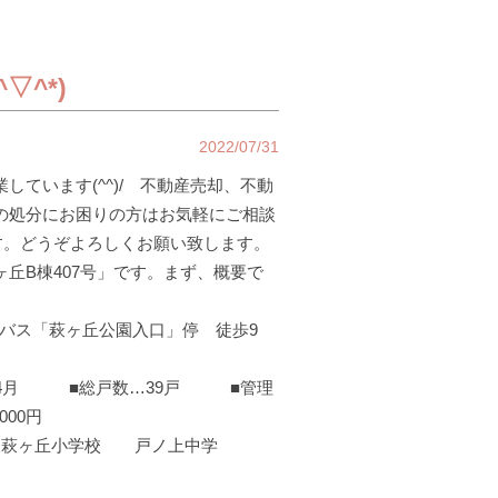
▽^*)
2022/07/31
ています(^^)/ 不動産売却、不動
の処分にお困りの方はお気軽にご相談
す。どうぞよろしくお願い致します。
丘B棟407号」です。まず、概要で
鉄バス「萩ヶ丘公園入口」停 徒歩9
60年4月 ■総戸数…39戸 ■管理
00円
考…萩ヶ丘小学校 戸ノ上中学