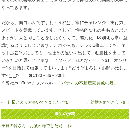
なってきます。
だから、面白いんですよね～♬私は、常にチャレンジ、実行力、
スピードを意識しています。そして、性格的なものもあると思い
ますが、人と同じことをしたくなくて、差別化、区別化も常に意
識するようにしています。これからも、チラシ1枚にしても、ネ
ット広告1つにしても、他社との違いを出して、独自性を出して
いきたいと思っています。スタッフ一丸となって、No1、オンリ
ー1を目指して頑張ってまいります‼どうぞよろしくお願い致しま
す<(_ _)> ☎0120－86－2081
※弊社YouTubeチャンネル→
「バディの不動産売買虎の巻」
«
T社長と久々お会いできました(^^)/
H、結婚おめでとう～‼
»
最近の投稿
東筑の皆さん、お疲れ様でした<(_ _)>