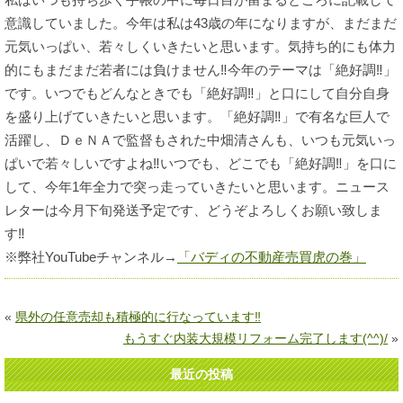
意識していました。今年は私は43歳の年になりますが、まだまだ
元気いっぱい、若々しくいきたいと思います。気持ち的にも体力
的にもまだまだ若者には負けません‼今年のテーマは「絶好調‼」
です。いつでもどんなときでも「絶好調‼」と口にして自分自身
を盛り上げていきたいと思います。「絶好調‼」で有名な巨人で
活躍し、ＤｅＮＡで監督もされた中畑清さんも、いつも元気いっ
ぱいで若々しいですよね‼いつでも、どこでも「絶好調‼」を口に
して、今年1年全力で突っ走っていきたいと思います。ニュース
レターは今月下旬発送予定です、どうぞよろしくお願い致しま
す‼
※弊社YouTubeチャンネル→
「バディの不動産売買虎の巻」
«
県外の任意売却も積極的に行なっています‼
もうすぐ内装大規模リフォーム完了します(^^)/
»
最近の投稿