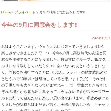
Home
>
プライベート
> 今年の9月に同窓会をします‼
今年の9月に同窓会をします‼
2023/01/19
おはようございます。今日も元気に頑張っていきましょう‼私、
楽しみができました(*´▽｀*) 今年の9月に高校時代の友達と同
窓会を開催することになりました。数日前にグループLINEで久し
ぶりにやり取りしていたら久々に会いたいねぇということにな
り、同窓会を決行することに‼たぶん、メンバーの結婚式以来だ
と思うので10年以上は経過していると思います(^_^;) それぞれ
の子供たちも大きくなっていますね～(^_^;) 学生のときもそれ
ぞれの場所から北九州に集まって、今はないですがスペースワー
ルドに行って遊んだりと楽しい思い出があります。私含め歳はと
りましたが気持ちはまだまだ若く、実際に集合したら、キャッキ
ャッ言って大盛り上がりしそうですね(^^)/