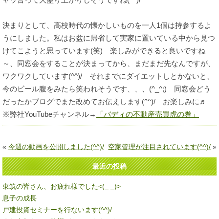
決まりとして、高校時代の懐かしいものを一人1個は持参するよ
うにしました。私はお盆に帰省して実家に置いている中から見つ
けてこようと思っています(笑) 楽しみができると良いですね
～、同窓会をすることが決まってから、まだまだ先なんですが、
ワクワクしています(^^)/ それまでにダイエットしとかないと、
今のビール腹をみたら笑われそうです、、、(^_^;) 同窓会どう
だったかブログでまた改めてお伝えします(^^)/ お楽しみに♬
※弊社YouTubeチャンネル→
「バディの不動産売買虎の巻」
«
今週の動画を公開しました(^^)/
空家管理が注目されています(^^)/
»
最近の投稿
東筑の皆さん、お疲れ様でした<(_ _)>
息子の成長
戸建投資セミナーを行ないます(^^)/