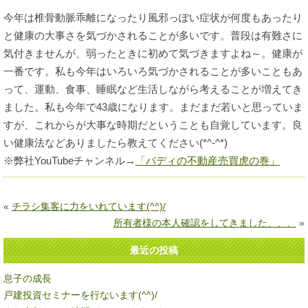
今年は椎骨動脈乖離になったり風邪っぽい症状が何度もあったり
と健康の大事さを気づかされることが多いです。普段は有難さに
気付きませんが、弱ったときに初めて気づきますよね～。健康が
一番です。私も今年はいろいろ気づかされることが多いこともあ
って、運動、食事、睡眠など生活しながら考えることが増えてき
ました。私も今年で43歳になります。まだまだ若いと思っていま
すが、これからが大事な時期だということも自覚しています。良
い健康法などありましたら教えてください(*^-^*)
※弊社YouTubeチャンネル→
「バディの不動産売買虎の巻」
«
チラシ集客に力をいれています(^^)/
所有者様の本人確認をしてきました、、、
»
最近の投稿
息子の成長
戸建投資セミナーを行ないます(^^)/