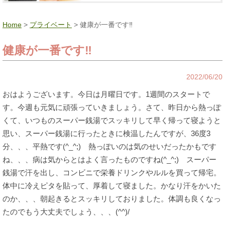
Home
>
プライベート
> 健康が一番です‼
健康が一番です‼
2022/06/20
おはようございます。今日は月曜日です。1週間のスタートで
す。今週も元気に頑張っていきましょう。さて、昨日から熱っぽ
くて、いつものスーパー銭湯でスッキリして早く帰って寝ようと
思い、スーパー銭湯に行ったときに検温したんですが、36度3
分、、、平熱です(^_^;) 熱っぽいのは気のせいだったかもです
ね、、、病は気からとはよく言ったものですね(^_^;) スーパー
銭湯で汗を出し、コンビニで栄養ドリンクやルルを買って帰宅。
体中に冷えピタを貼って、厚着して寝ました。かなり汗をかいた
のか、、、朝起きるとスッキリしておりました。体調も良くなっ
たのでもう大丈夫でしょう、、、(^^)/