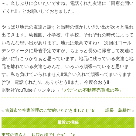
～。久しぶりに会いたいですね。電話くれた友達に「同窓会開い
てくれ‼」とお願いしておきました。
やっぱり地元の友達と話すと当時の懐かしい思い出が次々と溢れ
出てきます。幼稚園、小学校、中学校、それぞれの時代によって
いろんな思い出があります。地元は最高ですね♪ 次回はゴール
デンウィークに帰省予定ですが、ちょっと長めに帰省して友達に
会いに行こうかなぁと思っています。地元に残っている友達も地
元を離れている友達もみんな、いろいろ頑張っていると思いま
す。私も負けていられません‼気合い入れて頑張ってまいります
(^^)/ 電話くれたN、ありがとう‼また、今度会おう‼
※弊社YouTubeチャンネル→
「バディの不動産売買虎の巻」
«
古賀市で空家管理のご契約いただきました(^^)/
課長 島耕作
»
最近の投稿
東筑の皆さん、お疲れ様でした<(_ _)>