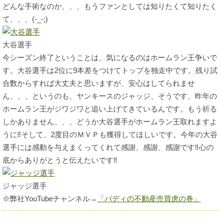
どんな手術なのか、、、もうファンとしては知りたくて知りたく
て、、、(-_-;)
大谷選手
今シーズン終了ということは、気になるのはホームラン王争いで
す。大谷選手は2位に9本差をつけてトップを独走中です。残り試
合数からすれば大丈夫と思いますが、安心はしてられませ
ん、、、というのも、ヤンキースのジャッジ、そうです、昨年の
ホームラン王がジワジワと追い上げてきているんです。もう祈る
しかありません、、、どうか大谷選手がホームラン王取れますよ
うに‼そして、2度目のＭＶＰも獲得してほしいです。今年の大谷
選手には感動を与えまくってくれて感謝、感謝、感謝です‼心の
底からありがとうと伝えたいです‼
ジャッジ選手
※弊社YouTubeチャンネル→
「バディの不動産売買虎の巻」