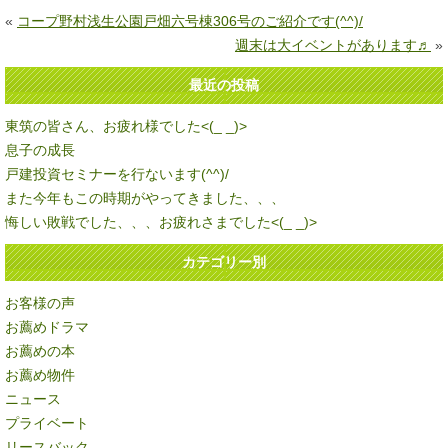
«
コープ野村浅生公園戸畑六号棟306号のご紹介です(^^)/
週末は大イベントがあります♬
»
最近の投稿
東筑の皆さん、お疲れ様でした<(_ _)>
息子の成長
戸建投資セミナーを行ないます(^^)/
また今年もこの時期がやってきました、、、
悔しい敗戦でした、、、お疲れさまでした<(_ _)>
カテゴリー別
お客様の声
お薦めドラマ
お薦めの本
お薦め物件
ニュース
プライベート
リースバック