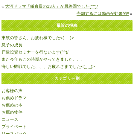
«
大河ドラマ「鎌倉殿の13人」が最終回でした(^^)/
売却するには動画が効果的‼
»
最近の投稿
東筑の皆さん、お疲れ様でした<(_ _)>
息子の成長
戸建投資セミナーを行ないます(^^)/
また今年もこの時期がやってきました、、、
悔しい敗戦でした、、、お疲れさまでした<(_ _)>
カテゴリー別
お客様の声
お薦めドラマ
お薦めの本
お薦め物件
ニュース
プライベート
リースバック