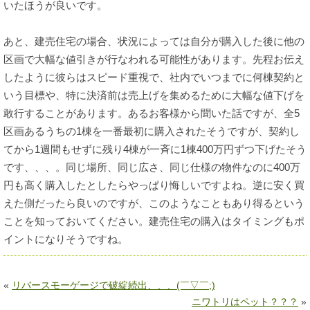
いたほうが良いです。
あと、建売住宅の場合、状況によっては自分が購入した後に他の
区画で大幅な値引きが行なわれる可能性があります。先程お伝え
したように彼らはスピード重視で、社内でいつまでに何棟契約と
いう目標や、特に決済前は売上げを集めるために大幅な値下げを
敢行することがあります。あるお客様から聞いた話ですが、全5
区画あるうちの1棟を一番最初に購入されたそうですが、契約し
てから1週間もせずに残り4棟が一斉に1棟400万円ずつ下げたそう
です、、、。同じ場所、同じ広さ、同じ仕様の物件なのに400万
円も高く購入したとしたらやっぱり悔しいですよね。逆に安く買
えた側だったら良いのですが、このようなこともあり得るという
ことを知っておいてください。建売住宅の購入はタイミングもポ
イントになりそうですね。
«
リバースモーゲージで破綻続出、、、(￣▽￣;)
ニワトリはペット？？？
»